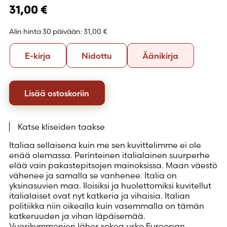
31,00
€
Alin hinta 30 päivään:
31,00 €
Formaatti
E-
Nidottu
Äänikirja
E-kirja
Nidottu
Äänikirja
kirja
Lisää ostoskoriin
Katse kliseiden taakse
Italiaa sellaisena kuin me sen kuvittelimme ei ole
enää olemassa. Perinteinen italialainen suurperhe
elää vain pakastepitsojen mainoksissa. Maan väestö
vähenee ja samalla se vanhenee. Italia on
yksinasuvien maa. Iloisiksi ja huolettomiksi kuvitellut
italialaiset ovat nyt katkeria ja vihaisia. Italian
politiikka niin oikealla kuin vasemmalla on tämän
katkeruuden ja vihan läpäisemää.
Vuosikymmenien lähes sokea usko Euroopan