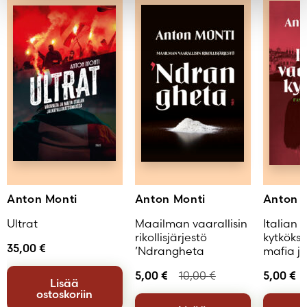
Lue lisää
Lukija
Aku Laitinen
Anton Monti
Anton Monti
Anton 
Ultrat
Maailman vaarallisin
Italian 
rikollisjärjestö
kytkökse
35,00
€
’Ndrangheta
mafia j
5,00
€
10,00
€
5,00
€
Lisää
ostoskoriin