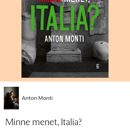
Salasana unohtunut?
Eikö sinulla ole tiliä?
Luo uusi tili
Anton Monti
Minne menet, Italia?