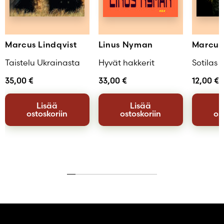
Marcus Lindqvist
Linus Nyman
Marcus 
Taistelu Ukrainasta
Hyvät hakkerit
Sotilas 
35,00
€
33,00
€
12,00
€
Lisää
Lisää
ostoskoriin
ostoskoriin
os