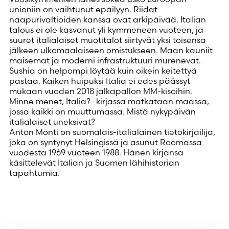
unioniin on vaihtunut epäilyyn. Riidat
naapurivaltioiden kanssa ovat arkipäivää. Italian
talous ei ole kasvanut yli kymmeneen vuoteen, ja
suuret italialaiset muotitalot siirtyvät yksi toisensa
jälkeen ulkomaalaiseen omistukseen. Maan kauniit
maisemat ja moderni infrastruktuuri murenevat.
Sushia on helpompi löytää kuin oikein keitettyä
pastaa. Kaiken huipuksi Italia ei edes päässyt
mukaan vuoden 2018 jalkapallon MM-kisoihin.
Minne menet, Italia? -kirjassa matkataan maassa,
jossa kaikki on muuttumassa. Mistä nykypäivän
italialaiset uneksivat?
Anton Monti on suomalais-italialainen tietokirjailija,
joka on syntynyt Helsingissä ja asunut Roomassa
vuodesta 1969 vuoteen 1988. Hänen kirjansa
käsittelevät Italian ja Suomen lähihistorian
tapahtumia.