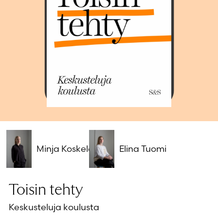
Salasana unohtunut?
Eikö sinulla ole tiliä?
Luo uusi tili
Minja Koskela
Elina Tuomi
Toisin tehty
Keskusteluja koulusta