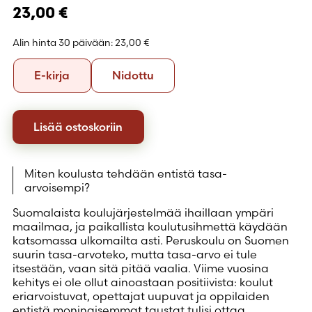
23,00
€
Alin hinta 30 päivään:
23,00 €
Formaatti
E-
Nidottu
E-kirja
Nidottu
kirja
Lisää ostoskoriin
Miten koulusta tehdään entistä tasa-
arvoisempi?
Suomalaista koulujärjestelmää ihaillaan ympäri
maailmaa, ja paikallista koulutusihmettä käydään
katsomassa ulkomailta asti. Peruskoulu on Suomen
suurin tasa-arvoteko, mutta tasa-arvo ei tule
itsestään, vaan sitä pitää vaalia. Viime vuosina
kehitys ei ole ollut ainoastaan positiivista: koulut
eriarvoistuvat, opettajat uupuvat ja oppilaiden
entistä moninaisemmat taustat tulisi ottaa