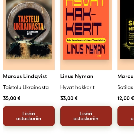
Marcus Lindqvist
Linus Nyman
Marcus 
Taistelu Ukrainasta
Hyvät hakkerit
Sotilas 
35,00
€
33,00
€
12,00
€
Lisää
Lisää
ostoskoriin
ostoskoriin
os