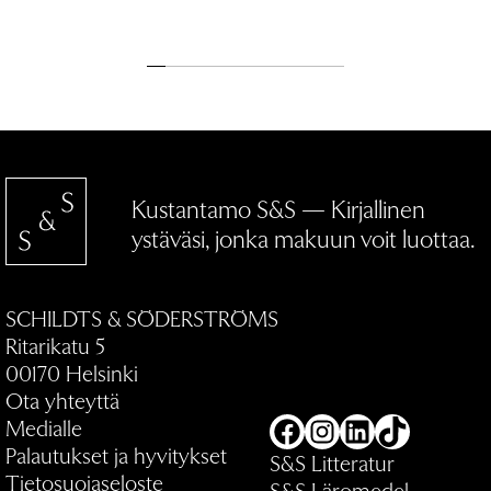
Kustantamo S&S — Kirjallinen
ystäväsi, jonka makuun voit luottaa.
SCHILDTS & SÖDERSTRÖMS
Ritarikatu 5
00170 Helsinki
Ota yhteyttä
Medialle
Facebook
Instagram
LinkedIn
TikTok
Palautukset ja hyvitykset
S&S Litteratur
Tietosuojaseloste
S&S Läromedel