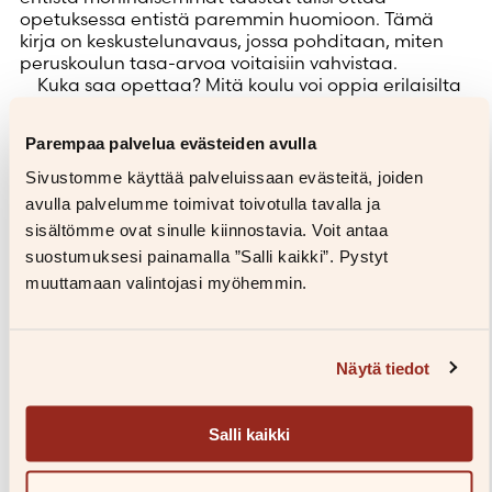
opetuksessa entistä paremmin huomioon. Tämä
kirja on keskustelunavaus, jossa pohditaan, miten
peruskoulun tasa-arvoa voitaisiin vahvistaa.
Kuka saa opettaa? Mitä koulu voi oppia erilaisilta
oppilailta? Miten alueellinen eriarvoistuminen näkyy
koulujen arjessa? Mistä syntyy ”kunnollisen
Parempaa palvelua evästeiden avulla
oppilaan” muotti? Kenelle koulukirjat on kirjoitettu ja
kuka saa viettää koulussa omia juhliaan? Entä
Sivustomme käyttää palveluissaan evästeitä, joiden
millaiset arvot ohjaavat opetussuunnitelmia?
avulla palvelumme toimivat toivotulla tavalla ja
Ajankohtaiseen tutkimukseen nojaten ja omiin,
sisältömme ovat sinulle kiinnostavia. Voit antaa
tosielämän luokkahuoneanekdootteihin perustuen
suostumuksesi painamalla ”Salli kaikki”. Pystyt
kirjoittajat hahmottelevat tulevaisuuden koulua,
jossa tasa-arvo toteutuu entistä paremmin.
muuttamaan valintojasi myöhemmin.
Konkreettiset parannusehdotukset pohjaavat
ajatukselle, joka lienee jokaiselle opettajalle tärkeä:
Koulu kuuluu kaikille!
Näytä tiedot
Salli kaikki
Kirjailija