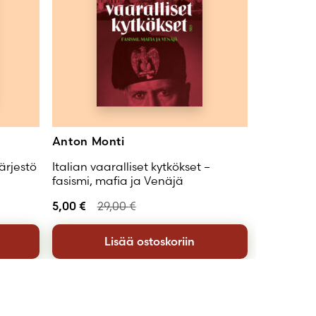
Anton Monti
järjestö
Italian vaaralliset kytkökset –
fasismi, mafia ja Venäjä
5,00
€
29,00
€
Lisää ostoskoriin