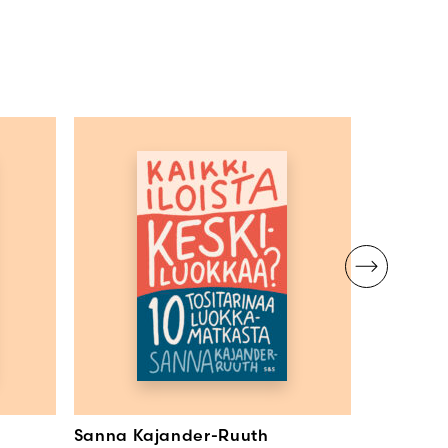
Sanna Kajander-Ruuth
Leah Ha