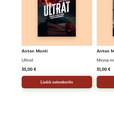
Anton Monti
Anton M
Ultrat
Minne me
35,00
€
31,00
€
Lisää ostoskoriin