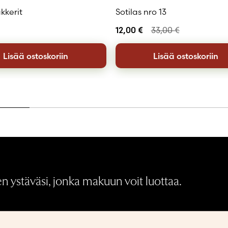
kkerit
Sotilas nro 13
12,00
€
33,00
€
Lisää ostoskoriin
Lisää ostoskoriin
 ystäväsi, jonka makuun voit luottaa.
Medialle