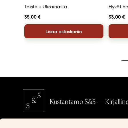
Taistelu Ukrainasta
Hyvät ha
35,00
€
33,00
€
Lisää ostoskoriin
Kustantamo S&S — Kirjallinen
SCHILDTS & SÖDERSTRÖMS