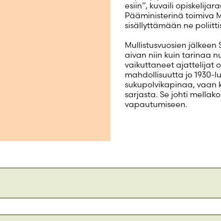
esiin”, kuvaili opiskelija
Pääministerinä toimiva Ma
sisällyttämään ne poliit
Mullistusvuosien jälkeen 
aivan niin kuin tarinaa n
vaikuttaneet ajattelijat
mahdollisuutta jo 1930-luv
sukupolvikapinaa, vaan kys
sarjasta. Se johti mellako
vapautumiseen.
oitettiin mieltä ja mellakoitiin toistuvasti - radikaali nuoriso sai hytkynnällään ta