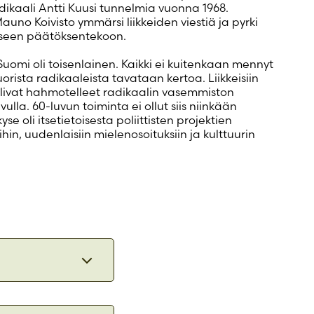
radikaali Antti Kuusi tunnelmia vuonna 1968.
uno Koivisto ymmärsi liikkeiden viestiä ja pyrki
tiseen päätöksentekoon.
Suomi oli toisenlainen. Kaikki ei kuitenkaan mennyt
uorista radikaaleista tavataan kertoa. Liikkeisiin
 olivat hahmotelleet radikaalin vasemmiston
ulla. 60-luvun toiminta ei ollut siis niinkään
e oli itsetietoisesta poliittisten projektien
ihin, uudenlaisiin mielenosoituksiin ja kulttuurin
nssikiellon