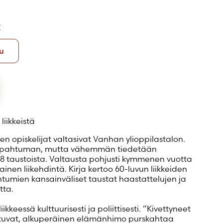
€
Nidottu
u
liikkeistä
en opiskelijat valtasivat Vanhan ylioppilastalon.
tapahtuman, mutta vähemmän tiedetään
 taustoista. Valtausta pohjusti kymmenen vuotta
nen liikehdintä. Kirja kertoo 60-luvun liikkeiden
htumien kansainväliset taustat haastattelujen ja
tta.
ikkeessä kulttuurisesti ja poliittisesti. ”Kivettyneet
rtuvat, alkuperäinen elämänhimo purskahtaa