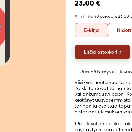
Luo uusi tili
23,00
€
Alin hinta 30 päivään:
23,00 
Formaatti
E-
E-kirja
Nidott
kirja
Lisää ostoskoriin
Uusi näkemys 60-luvun 
Viisikymmentä vuotta sitt
Kaikki tuntevat tämän 
vallankumousvuoden 1968
kestänyt uusvasemmistolai
tarinan ja osoittaa tapa
historiantutkimuksen kau
1960-luvulla maailma oli li
käyttäytymiskaaviot mu