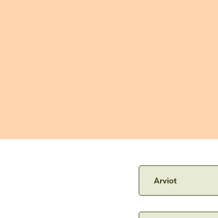
Arviot
Hulluna vuosikymmenenä os