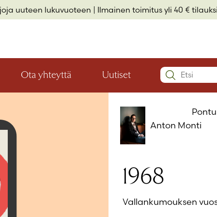
rjoja uuteen lukuvuoteen
| Ilmainen toimitus yli 40 € tilauksi
Search:
Ota yhteyttä
Uutiset
Avaa
Avaa
Käyttäjätu
valikon
valikon
Elämäkerrat ja muistelmat
Hyvinvointi ja elämäntaito
Lasten- ja nuortenkirjallisuus
alaosio
alaosio
Pontu
Salasana
*
Anton Monti
Muista 
1968
Salasana 
Vallankumouksen vuos
Eikö sinulla 