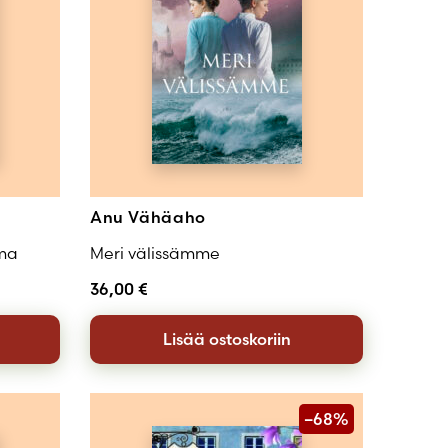
Anu Vähäaho
lma
Meri välissämme
36,00
€
Lisää ostoskoriin
–68%