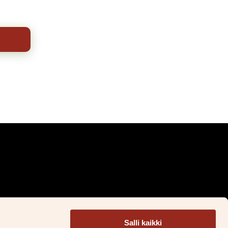
Facebook
Instagram
LinkedIn
TikTok
Salli kaikki
&S Litteratur