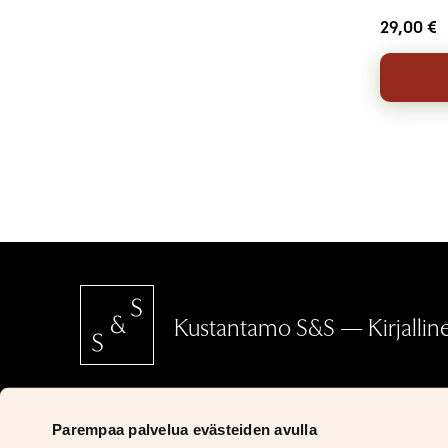
29,00
€
Kustantamo S&S — Kirjallinen
SCHILDTS & SÖDERSTRÖMS
Parempaa palvelua evästeiden avulla
Ritarikatu 5