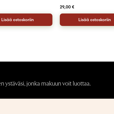
29,00
€
Lisää ostoskoriin
Lisää ostoskoriin
 ystäväsi, jonka makuun voit luottaa.
Medialle
Palautukset ja hyvitykset
S