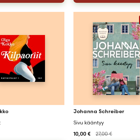
kko
Johanna Schreiber
t
Sivu kääntyy
10,00
€
27,00
€