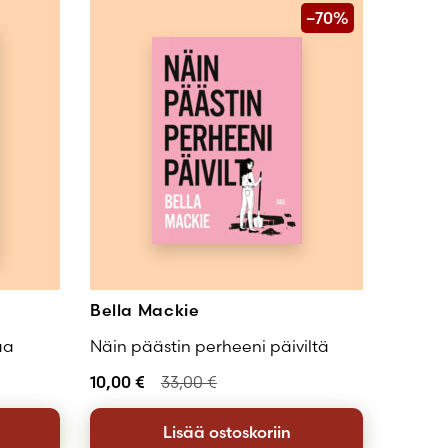
–70%
Bella Mackie
aa
Näin päästin perheeni päiviltä
10,00
€
33,00
€
Lisää ostoskoriin