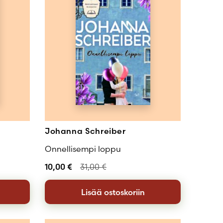
Johanna Schreiber
Onnellisempi loppu
10,00
€
31,00
€
Lisää ostoskoriin