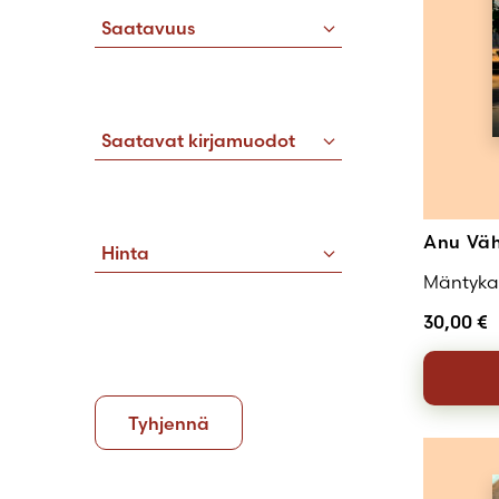
Saatavuus
Saatavat kirjamuodot
Anu Vä
Hinta
Mäntykal
30,00
€
Tyhjennä