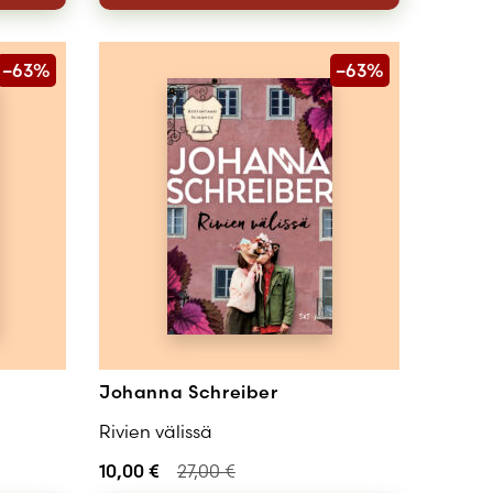
–63%
–63%
Johanna Schreiber
Rivien välissä
10,00
€
27,00
€