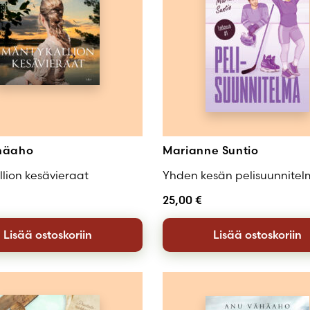
Luo uusi tili
häaho
Marianne Suntio
lion kesävieraat
Yhden kesän pelisuunnite
25,00
€
Lisää ostoskoriin
Lisää ostoskoriin