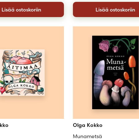
Lisää ostoskoriin
Lisää ostoskoriin
kko
Olga Kokko
Munametsä