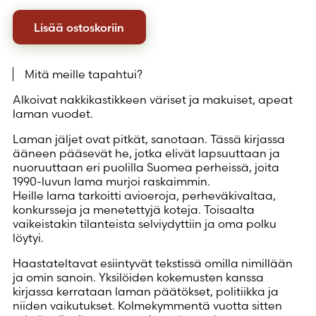
Lisää ostoskoriin
Mitä meille tapahtui?
Alkoivat nakkikastikkeen väriset ja makuiset, apeat
laman vuodet.
Laman jäljet ovat pitkät, sanotaan. Tässä kirjassa
ääneen pääsevät he, jotka elivät lapsuuttaan ja
nuoruuttaan eri puolilla Suomea perheissä, joita
1990-luvun lama murjoi raskaimmin.
Heille lama tarkoitti avioeroja, perheväkivaltaa,
konkursseja ja menetettyjä koteja. Toisaalta
vaikeistakin tilanteista selviydyttiin ja oma polku
löytyi.
Haastateltavat esiintyvät tekstissä omilla nimillään
ja omin sanoin. Yksilöiden kokemusten kanssa
kirjassa kerrataan laman päätökset, politiikka ja
niiden vaikutukset. Kolmekymmentä vuotta sitten