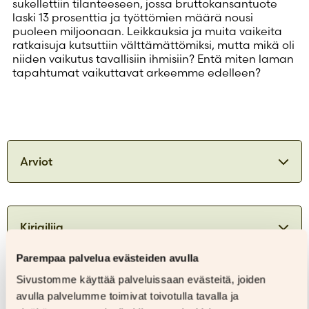
sukellettiin tilanteeseen, jossa bruttokansantuote
laski 13 prosenttia ja työttömien määrä nousi
puoleen miljoonaan. Leikkauksia ja muita vaikeita
ratkaisuja kutsuttiin välttämättömiksi, mutta mikä oli
niiden vaikutus tavallisiin ihmisiin? Entä miten laman
tapahtumat vaikuttavat arkeemme edelleen?
Arviot
Aihe ei mitenkään tyhjene tähän oivalliseen
teokseen.
Laman lapset
on mukavan
Kirjailija
napakka, sujuvasti kirjoitettu journalistinen
tietokirja. Se kuvaa hyvin sitä, miten lamaa
edelsi hullu ylikuumeneminen
Parempaa palvelua evästeiden avulla
pankkimaailmassa, miten vaarallisiksi
Sivustomme käyttää palveluissaan evästeitä, joiden
Sanna Kajander-Ruuth
osoittautuneiden valuuttalainojen takaukset
Lisätiedot
avulla palvelumme toimivat toivotulla tavalla ja
repivät perheitä hajalle niin ettei vielä