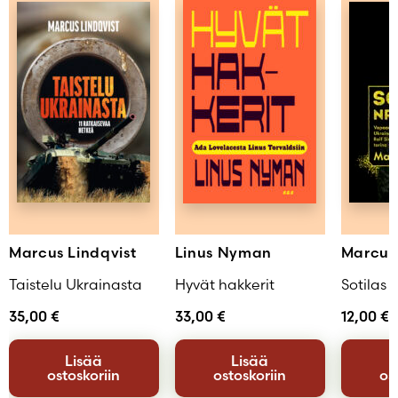
Marcus Lindqvist
Linus Nyman
Marcus 
Taistelu Ukrainasta
Hyvät hakkerit
Sotilas 
35,00
€
33,00
€
12,00
€
Lisää
Lisää
ostoskoriin
ostoskoriin
os