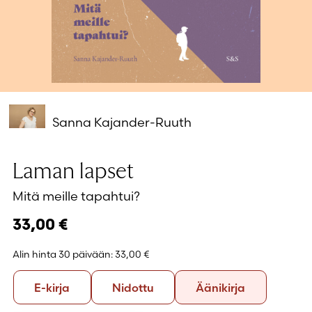
Salasana unohtunut?
Eikö sinulla ole tiliä?
Luo uusi tili
Sanna Kajander-Ruuth
Laman lapset
Mitä meille tapahtui?
33,00
€
Alin hinta 30 päivään:
33,00 €
Formaatti
E-
Nidottu
Äänikirja
E-kirja
Nidottu
Äänikirja
kirja