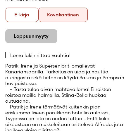
Formaatti
E-
Kovakantinen
E-kirja
Kovakantinen
kirja
Loppuunmyyty
Lomallakin riittää vauhtia!
Patrik, Irene ja Superseniorit lomailevat
Kanariansaarilla. Tarkoitus on uida ja nauttia
auringosta sekä tietenkin käydä Saskan ja Sampsan
huvipuistossa.
– Tästä tulee aivan mahtava loma! Ei roiston
roistoa mailla halmeilla, Stiina-Bella huokaa
autuaana.
Patrik ja Irene törmäävät kuitenkin pian
eriskummalliseen porukkaan hotellin aulassa.
Tyypeissä on jotakin oudon tuttua… Entä kuka
oikeastaan on muskeleitaan esittelevä Alfredo, jota
ihaileva yleisö piirittää?