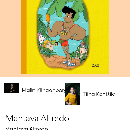
Salasana unohtunut?
Eikö sinulla ole tiliä?
Luo uusi tili
Malin Klingenberg
Tiina Konttila
Mahtava Alfredo
Mahtava Alfredo