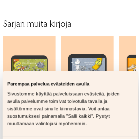
haaveillut Tiina on opiskellut muun muassa
Malin Klingenberg on kirjoittanut lähes 30 kirjaa,
Formaatti
Kovakantinen
puusepän ja pukuompelijan ammatteja. Arjen
joista useita on käännetty yhteensä 15 kielelle.
kummallisuudet, mielenkiintoiset faktat ja hyvät
Alberta Ensten och uppfinnarkungen
Sivumäärä
160
Sarjan muita kirjoja
tarinat saavat hänet innostumaan sekä työssä
Äänen kesto
että vapaa-ajalla.
Lue lisää
Ikäryhmä
6-9
Lue lisää
Kirjailija
Malin Klingenberg
Kuvittaja
Tiina Konttila
Kääntäjä
Outi Menna
Parempaa palvelua evästeiden avulla
Sivustomme käyttää palveluissaan evästeitä, joiden
avulla palvelumme toimivat toivotulla tavalla ja
sisältömme ovat sinulle kiinnostavia. Voit antaa
suostumuksesi painamalla ”Salli kaikki”. Pystyt
muuttamaan valintojasi myöhemmin.
Malin Klingenberg,
Malin Klingenberg,
Malin K