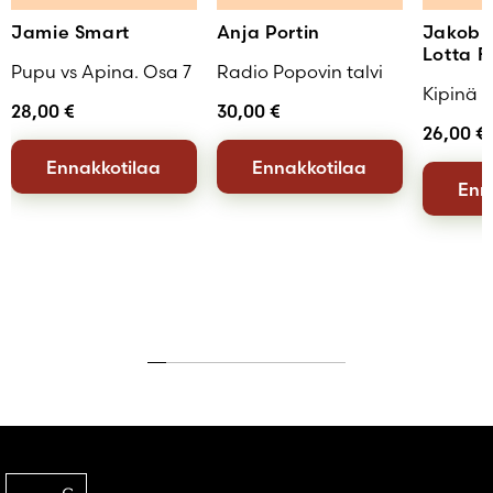
Jamie Smart
Anja Portin
Jakob 
Lotta F
Pupu vs Apina. Osa 7
Radio Popovin talvi
Kipinä
28,00
€
30,00
€
26,00
€
Ennakkotilaa
Ennakkotilaa
Enn