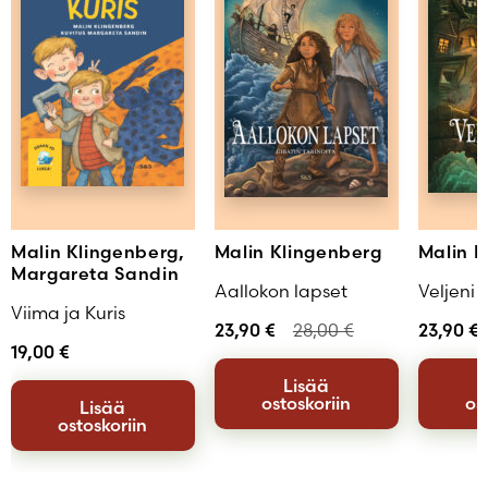
Malin Klingenberg,
Malin Klingenberg
Malin K
Margareta Sandin
Aallokon lapset
Veljeni V
Viima ja Kuris
23,90
€
28,00
€
23,90
€
19,00
€
Lisää
ostoskoriin
os
Lisää
ostoskoriin