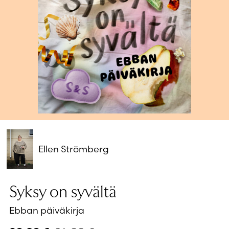
Salasana unohtunut?
Eikö sinulla ole tiliä?
Luo uusi tili
Ellen Strömberg
Syksy on syvältä
Ebban päiväkirja