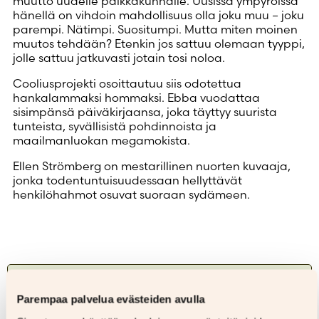
muutto uudelle paikkakunnalle. Uusissa ympyröissä
hänellä on vihdoin mahdollisuus olla joku muu – joku
parempi. Nätimpi. Suositumpi. Mutta miten moinen
muutos tehdään? Etenkin jos sattuu olemaan tyyppi,
jolle sattuu jatkuvasti jotain tosi noloa.
Cooliusprojekti osoittautuu siis odotettua
hankalammaksi hommaksi. Ebba vuodattaa
sisimpänsä päiväkirjaansa, joka täyttyy suurista
tunteista, syvällisistä pohdinnoista ja
maailmanluokan megamokista.
Ellen Strömberg on mestarillinen nuorten kuvaaja,
jonka todentuntuisuudessaan hellyttävät
henkilöhahmot osuvat suoraan sydämeen.
Kirjailija
Parempaa palvelua evästeiden avulla