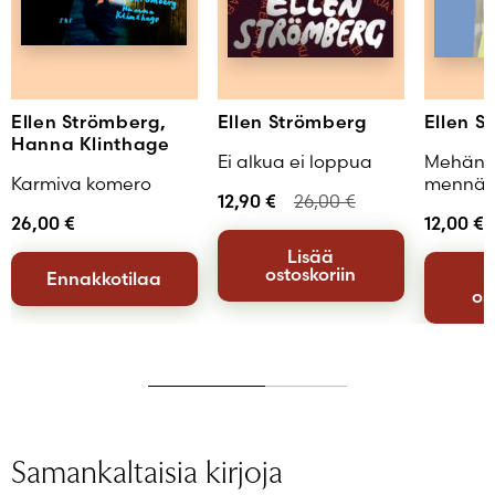
Ellen Strömberg,
Ellen Strömberg
Ellen S
Hanna Klinthage
Ei alkua ei loppua
Mehän 
Karmiva komero
mennään
12,90
€
26,00
€
26,00
€
12,00
€
Lisää
ostoskoriin
Ennakkotilaa
os
Samankaltaisia kirjoja