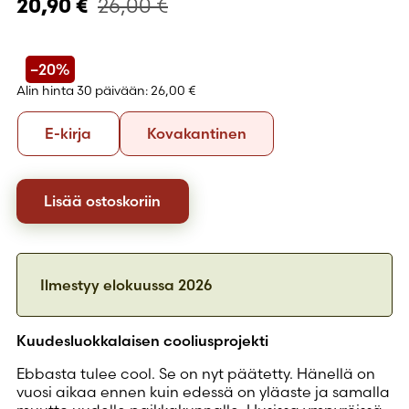
26,00
€
20,90
€
–20%
Alin hinta 30 päivään:
26,00 €
Formaatti
E-
Kovakantinen
E-kirja
Kovakantinen
kirja
Lisää ostoskoriin
Ilmestyy
elokuussa 2026
Kuudesluokkalaisen cooliusprojekti
Ebbasta tulee cool. Se on nyt päätetty. Hänellä on
vuosi aikaa ennen kuin edessä on yläaste ja samalla