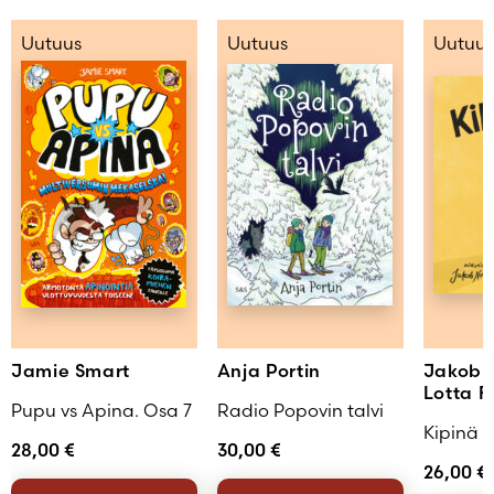
Uutuus
Uutuus
Uutuus
Jamie Smart
Anja Portin
Jakob 
Lotta F
Pupu vs Apina. Osa 7
Radio Popovin talvi
Kipinä
28,00
€
30,00
€
26,00
€