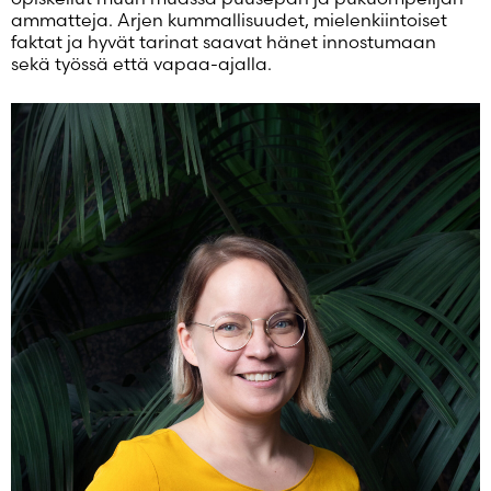
Salasana unohtunut?
ammatteja. Arjen kummallisuudet, mielenkiintoiset
faktat ja hyvät tarinat saavat hänet innostumaan
Eikö sinulla ole tiliä?
sekä työssä että vapaa-ajalla.
Luo uusi tili