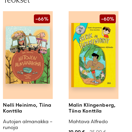
–66%
–60%
Nelli Heinimo, Tiina
Malin Klingenberg,
Konttila
Tiina Konttila
Autojen almanakka –
Mahtava Alfredo
runoja
10,00
€
25,00
€