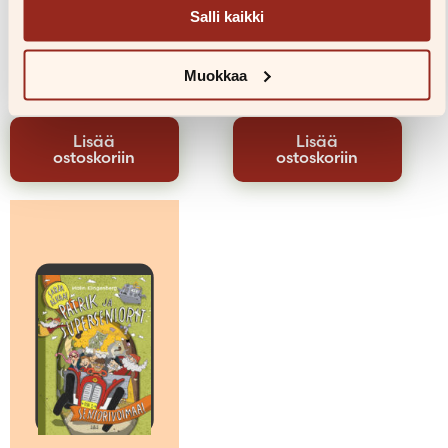
Salli kaikki
Tiina Konttila
Tiina Konttila
Väärä Bertta
Irene ja setelisieppo
Muokkaa
19,00
€
19,00
€
Lisää
Lisää
ostoskoriin
ostoskoriin