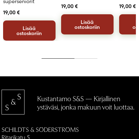
superseniorit
19,00
€
19,00
€
19,00
€
Lisää
ostoskoriin
os
Lisää
ostoskoriin
Kustantamo S&S — Kirjallinen
ystäväsi, jonka makuun voit luottaa.
SCHILDTS & SÖDERSTRÖMS
Ritarikatu 5