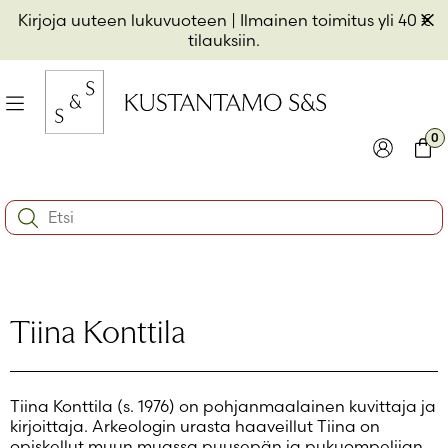
Hyppää
Pii
Kirjoja uuteen lukuvuoteen
| Ilmainen toimitus yli 40 €
sisältöön
t
tilauksiin.
il
Valikko
kon
0
io
Kirjaudu
Ostos
Search:
kon
Käyttäjätunnus tai sähköpostiosoite
*
io
kon
io
Salasana
*
Tiina Konttila
Muista minut
Tiina Konttila (s. 1976) on pohjanmaalainen kuvittaja ja
Kirjaudu sisään
kirjoittaja. Arkeologin urasta haaveillut Tiina on
opiskellut muun muassa puusepän ja pukuompelijan