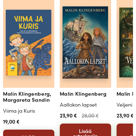
Malin Klingenberg,
Malin Klingenberg
Malin K
Margareta Sandin
Aallokon lapset
Veljeni V
Viima ja Kuris
23,90
€
28,00
€
23,90
€
19,00
€
Lisää
ostoskoriin
os