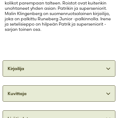
kolikot parempaan talteen. Roistot ovat kuitenkin
unohtaneet yhden asian: Patrikin ja superseniorit.
Malin Klingenberg on suomenruotsalainen kirjailija,
joka on palkittu Runeberg Junior -palkinnolla. Irene
ja setelisieppo on hilpeän Patrik ja superseniorit -
sarjan toinen osa.
Kirjailija
Malin Klingenberg
Kuvittaja
Malin Klingenberg on syntynyt vuonna 1979 ja
asunut Houtskarissa, Uusikarlepyyssä,
Tiina Konttila
Rimouskissa, Pariisissa, Turussa ja