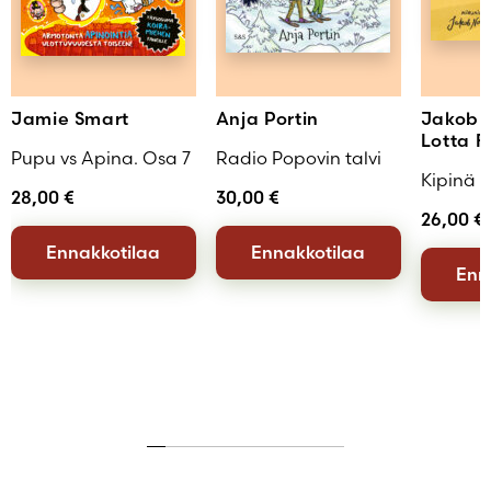
Jamie Smart
Anja Portin
Jakob 
Lotta F
Pupu vs Apina. Osa 7
Radio Popovin talvi
Kipinä
28,00
€
30,00
€
26,00
€
Ennakkotilaa
Ennakkotilaa
Enn