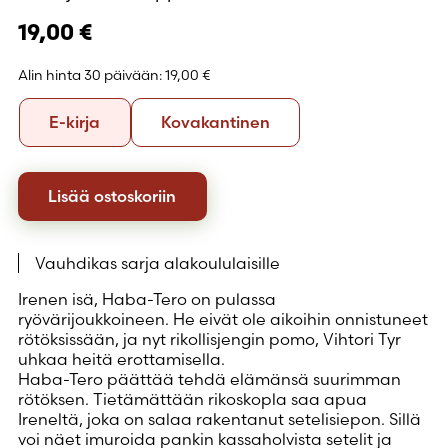
19,00
€
Alin hinta 30 päivään:
19,00 €
Formaatti
E-
Kovakantinen
E-kirja
Kovakantinen
kirja
Lisää ostoskoriin
Vauhdikas sarja alakoululaisille
Irenen isä, Haba-Tero on pulassa
ryövärijoukkoineen. He eivät ole aikoihin onnistuneet
rötöksissään, ja nyt rikollisjengin pomo, Vihtori Tyr
uhkaa heitä erottamisella.
Haba-Tero päättää tehdä elämänsä suurimman
rötöksen. Tietämättään rikoskopla saa apua
Ireneltä, joka on salaa rakentanut setelisiepon. Sillä
voi näet imuroida pankin kassaholvista setelit ja