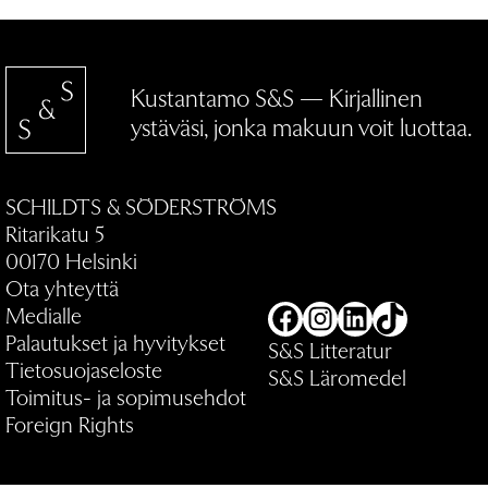
Kustantamo S&S — Kirjallinen
ystäväsi, jonka makuun voit luottaa.
SCHILDTS & SÖDERSTRÖMS
Ritarikatu 5
00170 Helsinki
Ota yhteyttä
Medialle
Facebook
Instagram
LinkedIn
TikTok
Palautukset ja hyvitykset
S&S Litteratur
Tietosuojaseloste
S&S Läromedel
Toimitus- ja sopimusehdot
Foreign Rights