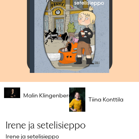
Salasana unohtunut?
Eikö sinulla ole tiliä?
Luo uusi tili
Malin Klingenberg
Tiina Konttila
Irene ja setelisieppo
Irene ja setelisieppo