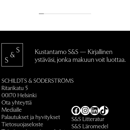
Kustantamo S&S — Kirjallinen
ystäväsi, jonka makuun voit luottaa.
SCHILDTS & SÖDERSTRÖMS
Ritarikatu 5
00170 Helsinki
Ota yhteyttä
Medialle
Facebook
Instagram
LinkedIn
TikTok
Palautukset ja hyvitykset
S&S Litteratur
Tietosuojaseloste
S&S Läromedel