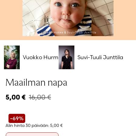
Salasana unohtunut?
Eikö sinulla ole tiliä?
Luo uusi tili
Vuokko Hurme
Suvi-Tuuli Junttila
Maailman napa
16,00
€
5,00
€
–69%
Alin hinta 30 päivään:
5,00 €
Formaatti