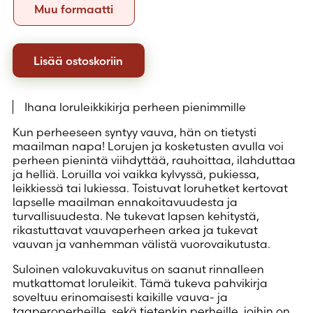
Muu
Muu formaatti
formaatti
Lisää ostoskoriin
Ihana loruleikkikirja perheen pienimmille
Kun perheeseen syntyy vauva, hän on tietysti
maailman napa! Lorujen ja kosketusten avulla voi
perheen pienintä viihdyttää, rauhoittaa, ilahduttaa
ja helliä. Loruilla voi vaikka kylvyssä, pukiessa,
leikkiessä tai lukiessa. Toistuvat loruhetket kertovat
lapselle maailman ennakoitavuudesta ja
turvallisuudesta. Ne tukevat lapsen kehitystä,
rikastuttavat vauvaperheen arkea ja tukevat
vauvan ja vanhemman välistä vuorovaikutusta.
Suloinen valokuvakuvitus on saanut rinnalleen
mutkattomat loruleikit. Tämä tukeva pahvikirja
soveltuu erinomaisesti kaikille vauva- ja
taaperoperheille, sekä tietenkin perheille, joihin on