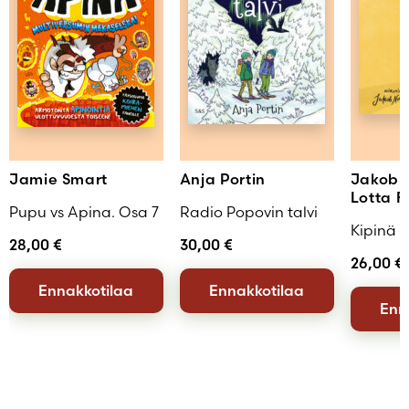
Jamie Smart
Anja Portin
Jakob 
Lotta F
Pupu vs Apina. Osa 7
Radio Popovin talvi
Kipinä
28,00
€
30,00
€
26,00
€
Ennakkotilaa
Ennakkotilaa
Enn