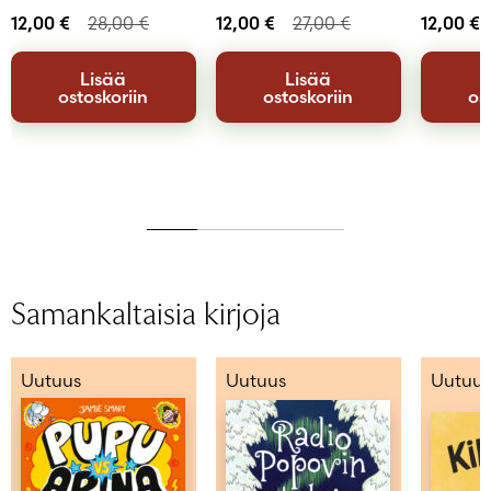
12,00
€
28,00
€
12,00
€
27,00
€
12,00
€
Lisää
Lisää
ostoskoriin
ostoskoriin
os
Samankaltaisia kirjoja
Uutuus
Uutuus
Uutuus