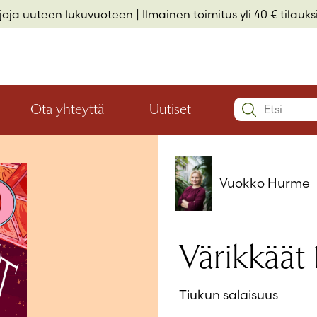
rjoja uuteen lukuvuoteen
| Ilmainen toimitus yli 40 € tilauksi
Search:
Ota yhteyttä
Uutiset
Avaa
Avaa
Käyttäjätu
valikon
valikon
Elämäkerrat ja muistelmat
Hyvinvointi ja elämäntaito
Lasten- ja nuortenkirjallisuus
alaosio
alaosio
Salasana
*
Vuokko Hurme
Muista 
Värikkäät 
Salasana 
Tiukun salaisuus
Eikö sinulla 