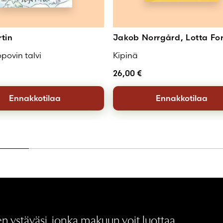
rtin
Jakob Norrgård, Lotta Fo
povin talvi
Kipinä
26,00
€
Ennakkotilaa
Ennakkotilaa
 ystäväsi, jonka makuun voit luottaa.