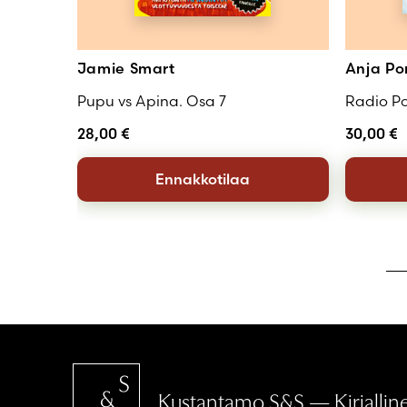
Jamie Smart
Anja Po
Pupu vs Apina. Osa 7
Radio Po
28,00
€
30,00
€
Ennakkotilaa
Kustantamo S&S — Kirjallinen