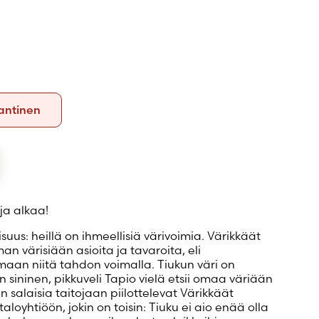
Kovakantinen
antinen
ja alkaa!
suus: heillä on ihmeellisiä värivoimia. Värikkäät
n värisiään asioita ja tavaroita, eli
amaan niitä tahdon voimalla. Tiukun väri on
n sininen, pikkuveli Tapio vielä etsii omaa väriään
un salaisia taitojaan piilottelevat Värikkäät
loyhtiöön, jokin on toisin: Tiuku ei aio enää olla