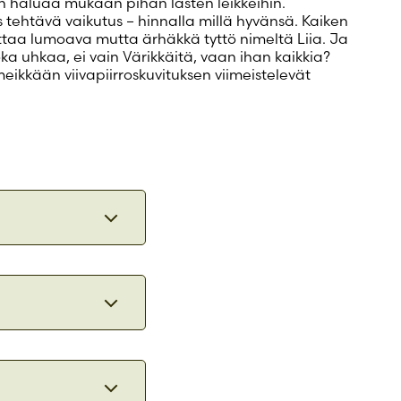
n haluaa mukaan pihan lasten leikkeihin.
s tehtävä vaikutus – hinnalla millä hyvänsä. Kaiken
ittaa lumoava mutta ärhäkkä tyttö nimeltä Liia. Ja
ka uhkaa, ei vain Värikkäitä, vaan ihan kaikkia?
kkään viivapiirroskuvituksen viimeistelevät
nnakkoluulot ja
an
n sarjan 
än samastuttava
väriä.