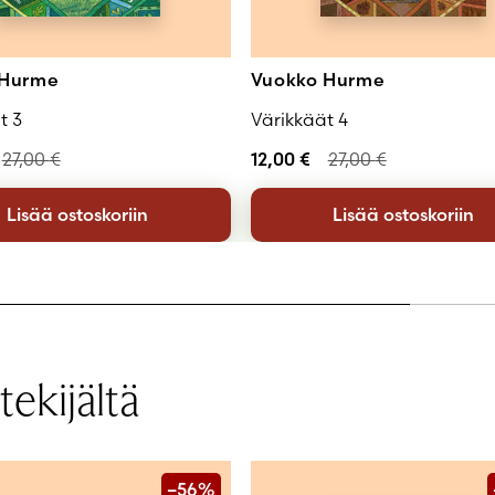
 Hurme
Vuokko Hurme
t 3
Värikkäät 4
27,00
€
12,00
€
27,00
€
Lisää ostoskoriin
Lisää ostoskoriin
ekijältä
–56%