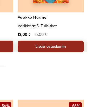
Vuokko Hurme
Vuokko 
Värikkäät 5. Tulisiskot
Värikkäät
12,00
€
27,00
€
12,00
€
2
Lisää ostoskoriin
–56%
–56%