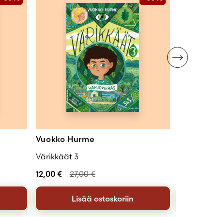
Vuokko Hurme
Vuokko 
Värikkäät 3
Värikkäät
12,00
€
27,00
€
12,00
€
2
Lisää ostoskoriin