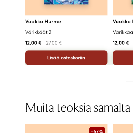
Vuokko Hurme
Vuokko
Värikkäät 2
Värikkää
12,00
€
27,00
€
12,00
€
Lisää ostoskoriin
Muita teoksia samalta t
–57%