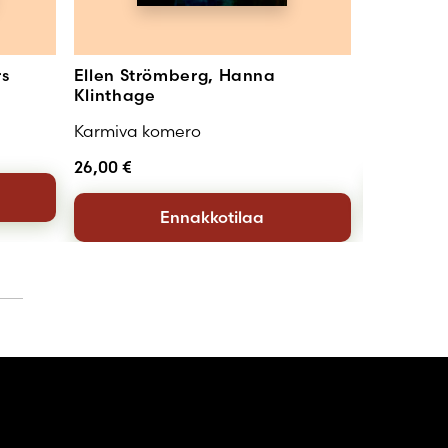
rs
Ellen Strömberg, Hanna
Petra Hei
Klinthage
Todelline
Karmiva komero
20,90
€
26,00
€
Ennakkotilaa