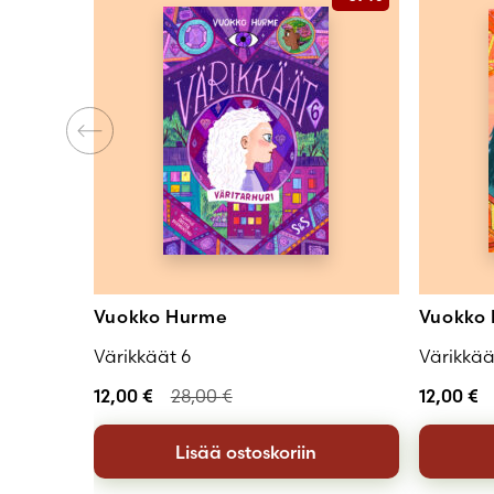
Vuokko Hurme
Vuokko
Värikkäät 6
Värikkäät
12,00
€
28,00
€
12,00
€
Lisää ostoskoriin