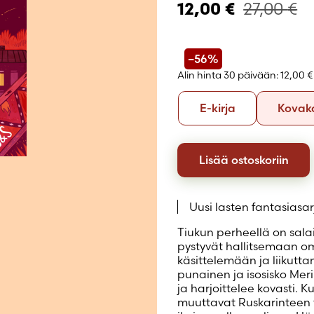
27,00
€
Luo uusi tili
12,00
€
–56%
Alin hinta 30 päivään:
12,00 €
Formaatti
E-
E-kirja
Kovak
kirja
Lisää ostoskoriin
Uusi lasten fantasiasar
Tiukun perheellä on salai
pystyvät hallitsemaan oma
käsittelemään ja liikutt
punainen ja isosisko Meri
ja harjoittelee kovasti. K
muuttavat Ruskarinteen ta