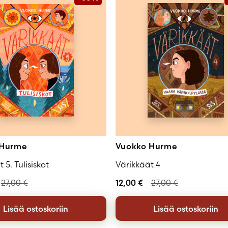
 Hurme
Vuokko Hurme
 5. Tulisiskot
Värikkäät 4
27,00
€
12,00
€
27,00
€
Lisää ostoskoriin
Lisää ostoskoriin