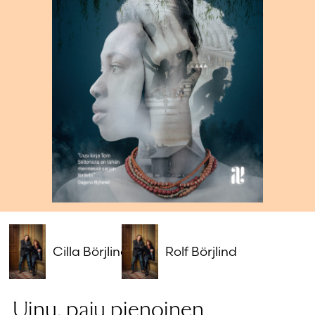
Salasana unohtunut?
Eikö sinulla ole tiliä?
Luo uusi tili
Cilla Börjlind
Rolf Börjlind
Uinu, paju pienoinen