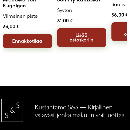
Saalis
Kügelgen
Syytön
36,00
€
Viimeinen piste
31,00
€
33,00
€
os
Lisää
ostoskoriin
Ennakkotilaa
Kustantamo S&S — Kirjallinen
ystäväsi, jonka makuun voit luottaa.