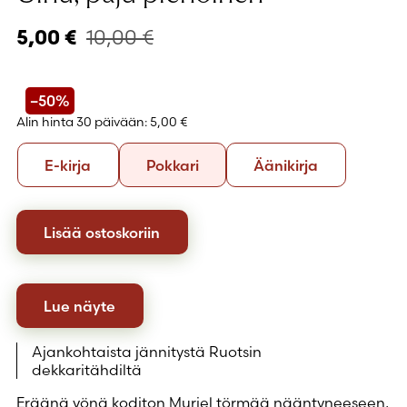
10,00
€
5,00
€
–50%
Alin hinta 30 päivään:
5,00 €
Formaatti
E-
Pokkari
Äänikirja
E-kirja
Pokkari
Äänikirja
kirja
Lisää ostoskoriin
Lue näyte
Ajankohtaista jännitystä Ruotsin
dekkaritähdiltä
Eräänä yönä koditon Muriel törmää nääntyneeseen,