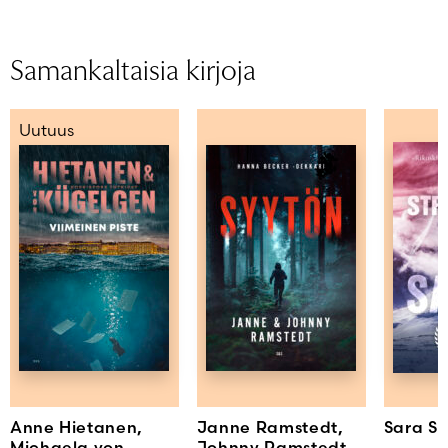
Samankaltaisia kirjoja
Uutuus
Anne Hietanen,
Janne Ramstedt,
Sara S
Michaela von
Johnny Ramstedt