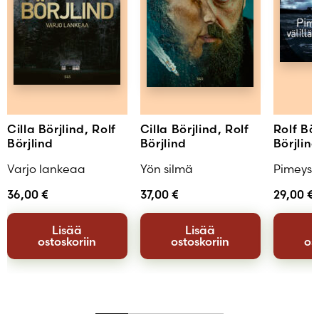
Blogi, Suketus
Ajankohtainen aihe, joka karmii mutta
puhuttelee. Koukuttava ja uskottava juoni.
Kirja on omassa genressään loistava.
– Kirjakauppias, Turku
Cilla Börjlind, Rolf
Cilla Börjlind, Rolf
Rolf Bör
Börjlind
Börjlind
Börjlin
Varjo lankeaa
Yön silmä
Pimeys 
36,00
€
37,00
€
29,00
€
Lisää
Lisää
ostoskoriin
ostoskoriin
os