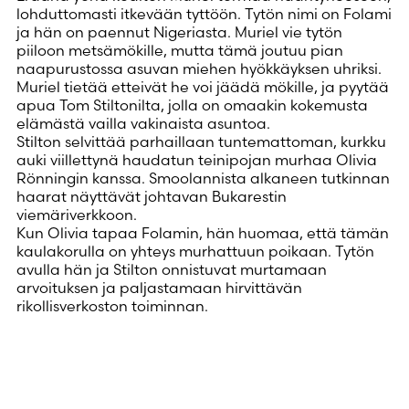
lohduttomasti itkevään tyttöön. Tytön nimi on Folami
ja hän on paennut Nigeriasta. Muriel vie tytön
piiloon metsämökille, mutta tämä joutuu pian
naapurustossa asuvan miehen hyökkäyksen uhriksi.
Muriel tietää etteivät he voi jäädä mökille, ja pyytää
apua Tom Stiltonilta, jolla on omaakin kokemusta
elämästä vailla vakinaista asuntoa.
Stilton selvittää parhaillaan tuntemattoman, kurkku
auki viillettynä haudatun teinipojan murhaa Olivia
Rönningin kanssa. Smoolannista alkaneen tutkinnan
haarat näyttävät johtavan Bukarestin
viemäriverkkoon.
Kun Olivia tapaa Folamin, hän huomaa, että tämän
kaulakorulla on yhteys murhattuun poikaan. Tytön
avulla hän ja Stilton onnistuvat murtamaan
arvoituksen ja paljastamaan hirvittävän
rikollisverkoston toiminnan.