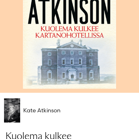
Salasana unohtunut?
Eikö sinulla ole tiliä?
Luo uusi tili
Kate Atkinson
Kuolema kulkee