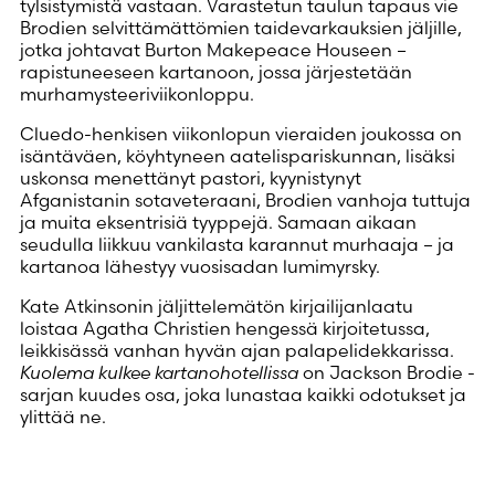
tylsistymistä vastaan. Varastetun taulun tapaus vie
Brodien selvittämättömien taidevarkauksien jäljille,
jotka johtavat Burton Makepeace Houseen –
rapistuneeseen kartanoon, jossa järjestetään
murhamysteeriviikonloppu.
Cluedo-henkisen viikonlopun vieraiden joukossa on
isäntäväen, köyhtyneen aatelispariskunnan, lisäksi
uskonsa menettänyt pastori, kyynistynyt
Afganistanin sotaveteraani, Brodien vanhoja tuttuja
ja muita eksentrisiä tyyppejä. Samaan aikaan
seudulla liikkuu vankilasta karannut murhaaja – ja
kartanoa lähestyy vuosisadan lumimyrsky.
Kate Atkinsonin jäljittelemätön kirjailijanlaatu
loistaa Agatha Christien hengessä kirjoitetussa,
leikkisässä vanhan hyvän ajan palapelidekkarissa.
Kuolema kulkee kartanohotellissa
on Jackson Brodie -
sarjan kuudes osa, joka lunastaa kaikki odotukset ja
ylittää ne.