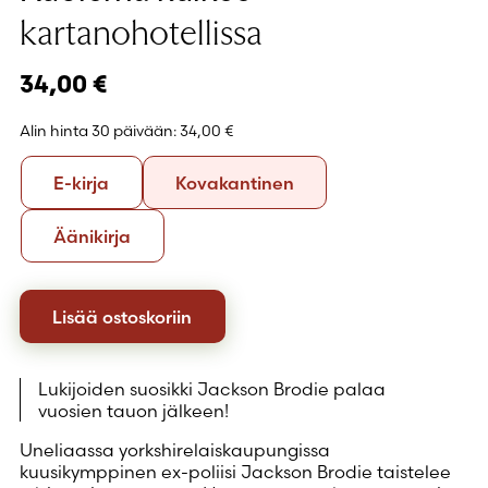
kartanohotellissa
34,00
€
Alin hinta 30 päivään:
34,00 €
Formaatti
E-
Kovakantinen
E-kirja
Kovakantinen
kirja
Äänikirja
Äänikirja
Lisää ostoskoriin
Lukijoiden suosikki Jackson Brodie palaa
vuosien tauon jälkeen!
Uneliaassa yorkshirelaiskaupungissa
kuusikymppinen ex-poliisi Jackson Brodie taistelee