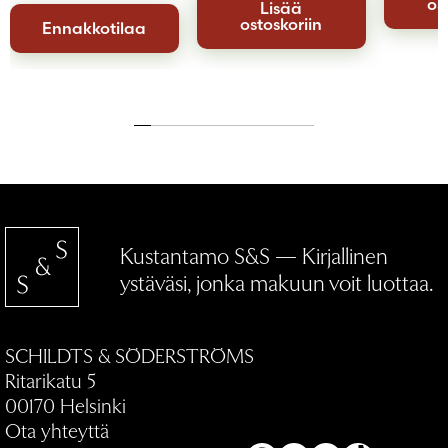
os
Lisää
ostoskoriin
Ennakkotilaa
Kustantamo S&S — Kirjallinen
ystäväsi, jonka makuun voit luottaa.
SCHILDTS & SÖDERSTRÖMS
Ritarikatu 5
00170 Helsinki
Ota yhteyttä