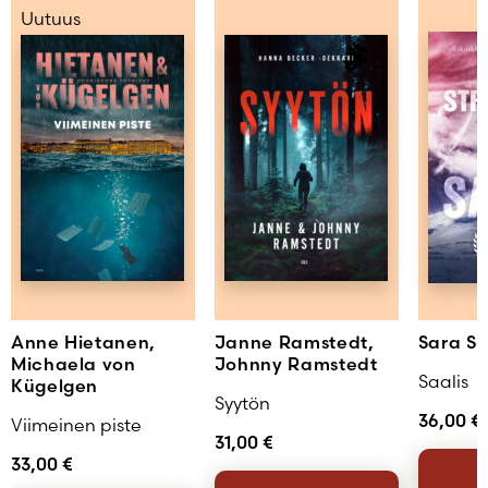
Uutuus
Anne Hietanen,
Janne Ramstedt,
Sara S
Michaela von
Johnny Ramstedt
Saalis
Kügelgen
Syytön
36,00
€
Viimeinen piste
31,00
€
33,00
€