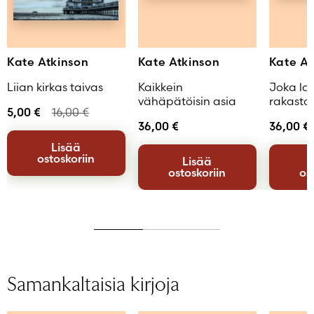
Kate Atkinson
Kate Atkinson
Kate At
Liian kirkas taivas
Kaikkein
Joka lap
vähäpätöisin asia
rakasta
5,00
€
16,00
€
36,00
€
36,00
€
Lisää
ostoskoriin
Lisää
ostoskoriin
os
Samankaltaisia kirjoja