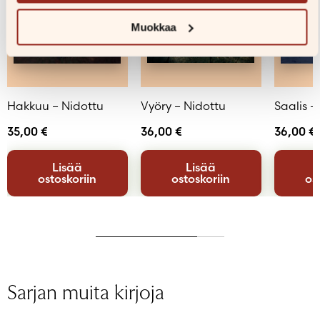
Muokkaa
Hakkuu – Nidottu
Vyöry – Nidottu
Saalis –
35,00
€
36,00
€
36,00
€
Lisää
Lisää
ostoskoriin
ostoskoriin
os
Sarjan muita kirjoja