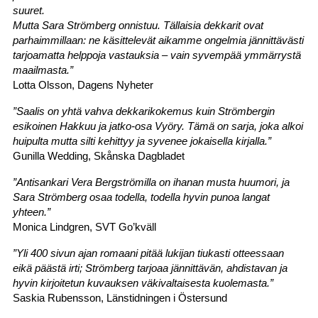
suuret.
Mutta Sara Strömberg onnistuu. Tällaisia dekkarit ovat
parhaimmillaan: ne käsittelevät aikamme ongelmia jännittävästi
tarjoamatta helppoja vastauksia – vain syvempää ymmärrystä
maailmasta.”
Lotta Olsson, Dagens Nyheter
”Saalis on yhtä vahva dekkarikokemus kuin Strömbergin
esikoinen Hakkuu ja jatko-osa Vyöry. Tämä on sarja, joka alkoi
huipulta mutta silti kehittyy ja syvenee jokaisella kirjalla.”
Gunilla Wedding, Skånska Dagbladet
”Antisankari Vera Bergströmilla on ihanan musta huumori, ja
Sara Strömberg osaa todella, todella hyvin punoa langat
yhteen.”
Monica Lindgren, SVT Go’kväll
”Yli 400 sivun ajan romaani pitää lukijan tiukasti otteessaan
eikä päästä irti; Strömberg tarjoaa jännittävän, ahdistavan ja
hyvin kirjoitetun kuvauksen väkivaltaisesta kuolemasta.”
Saskia Rubensson, Länstidningen i Östersund