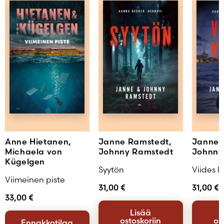
Anne Hietanen,
Janne Ramstedt,
Janne 
Michaela von
Johnny Ramstedt
Johnny
Kügelgen
Syytön
Viides k
Viimeinen piste
31,00
€
31,00
€
33,00
€
Lisää
ostoskoriin
os
Ennakkotilaa