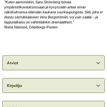
”Kuten aiemminkin, Sara Strömberg loistaa
ympäristökuvauksessaan ja kyvyssään antaa oman
näkökulmansa elämään kaukana suurkaupungista. Sitä, joka ei
ihastu särmikkääseen Vera Bergströmiin, voi vain sääliä – ja
loppuratkaisu on vähintäänkin dramaattinen.”
Maria Näslund, Göteborgs-Posten
Arviot
Saalis-teoksessa tapahtumien kulku on
yllätyksellistä ja jännittävää. [...]
Kirjailija
Sara Strömberg kirjoittaa
konstailemattomasti, mutta tarkkanäköisesti.
Teksti etenee sujuvasti, kuten
rikosromaanilta sopii odottaa.
Sara Strömberg
Lisäulottuvuuksia tarinaan syntyy pohjoisen