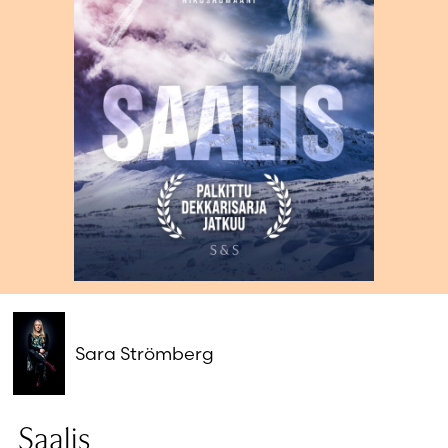
Salasana unohtunut?
Eikö sinulla ole tiliä?
Luo uusi tili
Sara Strömberg
Saalis