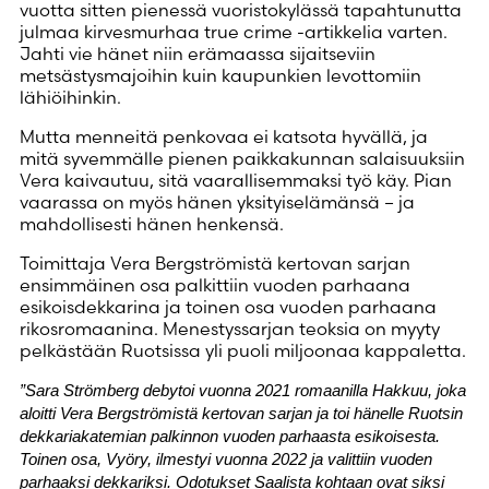
vuotta sitten pienessä vuoristokylässä tapahtunutta
julmaa kirvesmurhaa true crime -artikkelia varten.
Jahti vie hänet niin erämaassa sijaitseviin
metsästysmajoihin kuin kaupunkien levottomiin
lähiöihinkin.
Mutta menneitä penkovaa ei katsota hyvällä, ja
mitä syvemmälle pienen paikkakunnan salaisuuksiin
Vera kaivautuu, sitä vaarallisemmaksi työ käy. Pian
vaarassa on myös hänen yksityiselämänsä – ja
mahdollisesti hänen henkensä.
Toimittaja Vera Bergströmistä kertovan sarjan
ensimmäinen osa palkittiin vuoden parhaana
esikoisdekkarina ja toinen osa vuoden parhaana
rikosromaanina. Menestyssarjan teoksia on myyty
pelkästään Ruotsissa yli puoli miljoonaa kappaletta.
”Sara Strömberg debytoi vuonna 2021 romaanilla Hakkuu, joka
aloitti Vera Bergströmistä kertovan sarjan ja toi hänelle Ruotsin
dekkariakatemian palkinnon vuoden parhaasta esikoisesta.
Toinen osa, Vyöry, ilmestyi vuonna 2022 ja valittiin vuoden
parhaaksi dekkariksi. Odotukset Saalista kohtaan ovat siksi