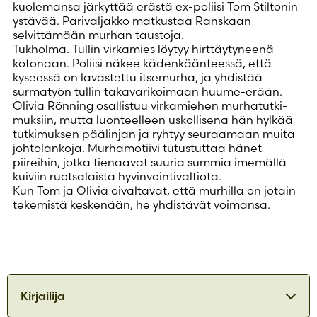
kuolemansa järkyttää erästä ex-poliisi Tom Stiltonin
ystävää. Parivaljakko matkustaa Ranskaan
selvittämään murhan taustoja.
Tukholma. Tullin virkamies löytyy hirttäytyneenä
kotonaan. Poliisi näkee kädenkäänteessä, että
kyseessä on lavastettu itsemurha, ja yhdistää
surmatyön tullin takavarikoimaan huume-erään.
Olivia Rönning osallistuu virkamiehen murhatutki­
muksiin, mutta luonteelleen uskollisena hän hylkää
tutkimuksen päälinjan ja ryhtyy seuraamaan muita
johtolankoja. Murhamotiivi tutustuttaa hänet
piireihin, jotka tienaavat suuria summia imemällä
kuiviin ruotsalaista hyvinvointivaltiota.
Kun Tom ja Olivia oivaltavat, että murhilla on jotain
tekemistä keskenään, he yhdistävät voimansa.
Kirjailija