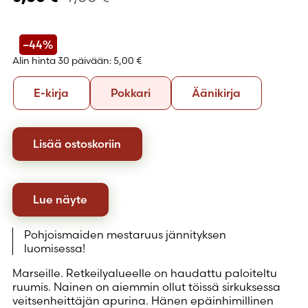
–44%
Alin hinta 30 päivään:
5,00 €
Formaatti
E-
Pokkari
Äänikirja
E-kirja
Pokkari
Äänikirja
kirja
Lisää ostoskoriin
Lue näyte
Pohjoismaiden mestaruus jännityksen
luomisessa!
Marseille. Retkeilyalueelle on haudattu paloiteltu
ruumis. Nainen on aiemmin ollut töissä sirkuksessa
veitsenheittäjän apurina. Hänen epäinhimillinen