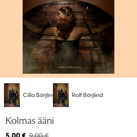
Salasana unohtunut?
Eikö sinulla ole tiliä?
Luo uusi tili
Cilla Börjlind
Rolf Börjlind
Kolmas ääni
9,00
€
5,00
€