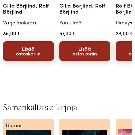
Cilla Börjlind, Rolf
Cilla Börjlind, Rolf
Rolf Bör
Börjlind
Börjlind
Börjlin
Varjo lankeaa
Yön silmä
Pimeys 
36,00
€
37,00
€
29,00
€
Lisää
Lisää
ostoskoriin
ostoskoriin
os
Samankaltaisia kirjoja
Uutuus