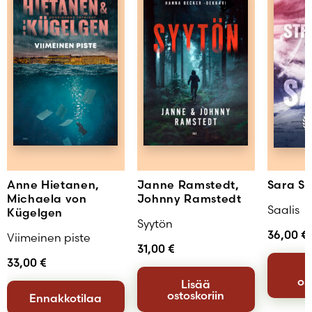
Anne Hietanen,
Janne Ramstedt,
Sara S
Michaela von
Johnny Ramstedt
Saalis
Kügelgen
Syytön
36,00
€
Viimeinen piste
31,00
€
33,00
€
os
Lisää
ostoskoriin
Ennakkotilaa