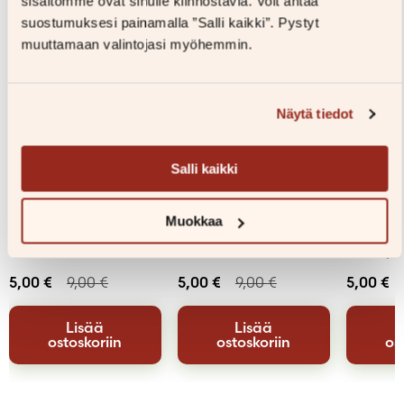
sisältömme ovat sinulle kiinnostavia. Voit antaa
suostumuksesi painamalla ”Salli kaikki”. Pystyt
muuttamaan valintojasi myöhemmin.
Näytä tiedot
Salli kaikki
Cilla Börjlind, Rolf
Cilla Börjlind, Rolf
Cilla Bö
Börjlind
Börjlind
Börjlin
Muokkaa
Nousuvesi
Musta aamunkoitto
Uinu, p
5,00
€
9,00
€
5,00
€
9,00
€
5,00
€
Lisää
Lisää
ostoskoriin
ostoskoriin
os