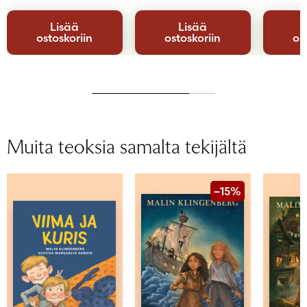
Lisää
Lisää
ostoskoriin
ostoskoriin
os
Muita teoksia samalta tekijältä
–15%