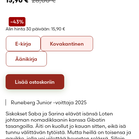
28,00
€
15,90
€
–43%
Alin hinta 30 päivään:
15,90 €
Formaatti
E-
Kovakantinen
E-kirja
Kovakantinen
kirja
Äänikirja
Äänikirja
Lisää ostoskoriin
Runeberg Junior -voittaja 2025
Siskokset Saba ja Sarina elävät isänsä Loten
johtaman nomadiklaanin kanssa Gibatin
tasangoilla. Äiti on kuollut jo kauan sitten, eikä isä
tunnu välittävän tytöistä. Mutta heillä on toisensa ja
aavikko, jolla voi viilettää hevosten selässä. Silloin,