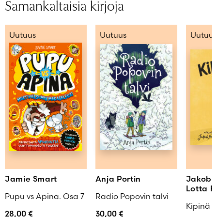
Samankaltaisia kirjoja
Uutuus
Uutuus
Uutuus
Jamie Smart
Anja Portin
Jakob 
Lotta F
Pupu vs Apina. Osa 7
Radio Popovin talvi
Kipinä
28,00
€
30,00
€