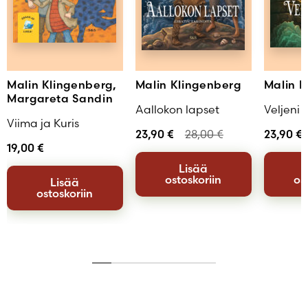
Malin Klingenberg,
Malin Klingenberg
Malin K
Margareta Sandin
Aallokon lapset
Veljeni V
Viima ja Kuris
23,90
€
28,00
€
23,90
€
19,00
€
Lisää
ostoskoriin
os
Lisää
ostoskoriin