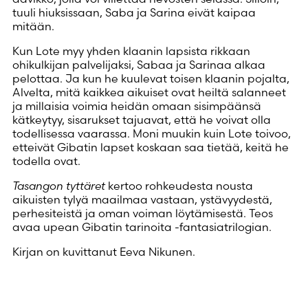
tuuli hiuksissaan, Saba ja Sarina eivät kaipaa
mitään.
Kun Lote myy yhden klaanin lapsista rikkaan
ohikulkijan palvelijaksi, Sabaa ja Sarinaa alkaa
pelottaa. Ja kun he kuulevat toisen klaanin pojalta,
Alvelta, mitä kaikkea aikuiset ovat heiltä salanneet
ja millaisia voimia heidän omaan sisimpäänsä
kätkeytyy, sisarukset tajuavat, että he voivat olla
todellisessa vaarassa. Moni muukin kuin Lote toivoo,
etteivät Gibatin lapset koskaan saa tietää, keitä he
todella ovat.
Tasangon tyttäret
kertoo rohkeudesta nousta
aikuisten tylyä maailmaa vastaan, ystävyydestä,
perhesiteistä ja oman voiman löytämisestä. Teos
avaa upean Gibatin tarinoita -fantasiatrilogian.
Kirjan on kuvittanut Eeva Nikunen.