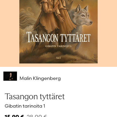
Salasana unohtunut?
Eikö sinulla ole tiliä?
Luo uusi tili
Malin Klingenberg
Tasangon tyttäret
Gibatin tarinoita 1