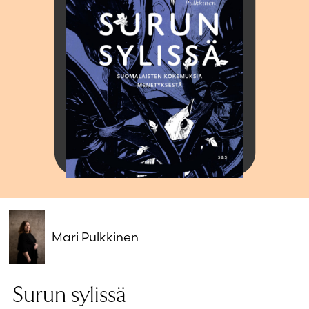
Salasana unohtunut?
Eikö sinulla ole tiliä?
Luo uusi tili
Mari Pulkkinen
Surun sylissä