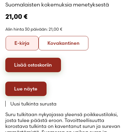
Suomalaisten kokemuksia menetyksestä
21,00
€
Alin hinta 30 päivään:
21,00 €
Formaatti
E-
Kovakantinen
E-kirja
Kovakantinen
kirja
Lisää ostoskoriin
Lue näyte
Uusi tulkinta surusta
Suru tulkitaan nykyajassa yleensä poikkeustilaksi,
josta tulee päästä eroon. Tavoitteellisuutta
korostava tulkinta on kaventanut surun ja surevan
ymmärtämistä. Suomessa on vaikea surra ja