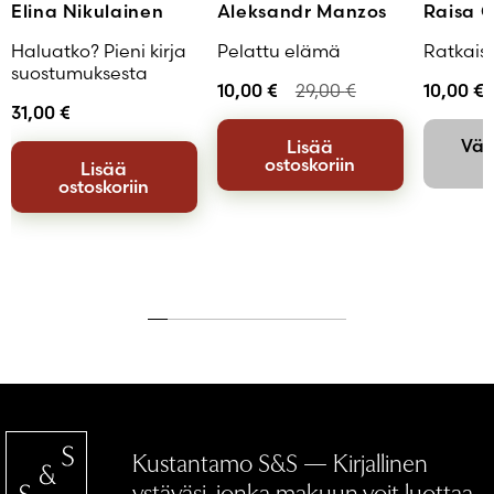
Elina Nikulainen
Aleksandr Manzos
Raisa 
Haluatko? Pieni kirja
Pelattu elämä
Ratkaisu
suostumuksesta
10,00
€
29,00
€
10,00
€
31,00
€
Väli
Lisää
ostoskoriin
Lisää
ostoskoriin
Kustantamo S&S — Kirjallinen
ystäväsi, jonka makuun voit luottaa.