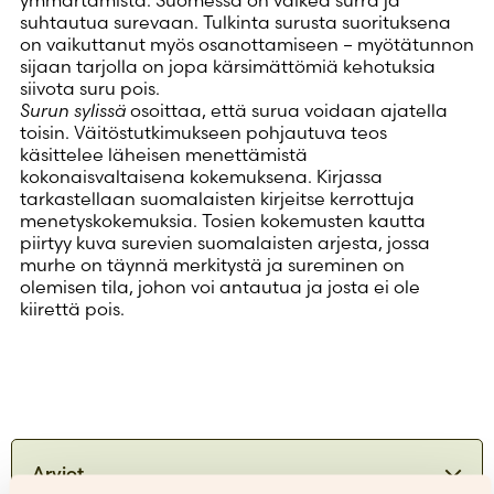
suhtautua surevaan. Tulkinta surusta suorituksena
on vaikuttanut myös osanottamiseen – myötätunnon
sijaan tarjolla on jopa kärsimättömiä kehotuksia
siivota suru pois.
Surun sylissä
osoittaa, että surua voidaan ajatella
toisin. Väitöstutkimukseen pohjautuva teos
käsittelee läheisen menettämistä
kokonaisvaltaisena kokemuksena. Kirjassa
tarkastellaan suomalaisten kirjeitse kerrottuja
menetyskokemuksia. Tosien kokemusten kautta
piirtyy kuva surevien suomalaisten arjesta, jossa
murhe on täynnä merkitystä ja sureminen on
olemisen tila, johon voi antautua ja josta ei ole
kiirettä pois.
Arviot