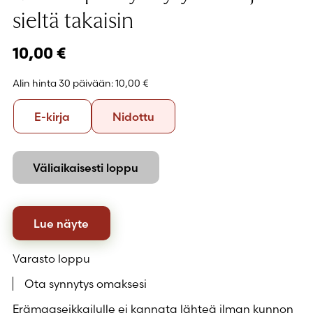
sieltä takaisin
10,00
€
Alin hinta 30 päivään:
10,00 €
Formaatti
E-
Nidottu
E-kirja
Nidottu
kirja
Väliaikaisesti loppu
Lue näyte
Varasto loppu
Ota synnytys omaksesi
Erämaaseikkailulle ei kannata lähteä ilman kunnon