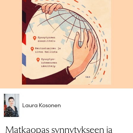
Salasana unohtunut?
Eikö sinulla ole tiliä?
Luo uusi tili
Laura Kosonen
Matkaopas synnytykseen ja