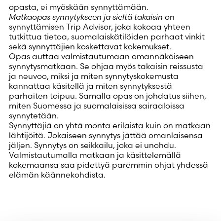
opasta, ei myöskään synnyttämään.
Matkaopas synnytykseen ja sieltä takaisin
on
synnyttämisen Trip Advisor, joka kokoaa yhteen
tutkittua tietoa, suomalaiskätilöiden parhaat vinkit
sekä synnyttäjien koskettavat kokemukset.
Opas auttaa valmistautumaan omannäköiseen
synnytysmatkaan. Se ohjaa myös takaisin reissusta
ja neuvoo, miksi ja miten synnytyskokemusta
kannattaa käsitellä ja miten synnytyksestä
parhaiten toipuu. Samalla opas on johdatus siihen,
miten Suomessa ja suomalaisissa sairaaloissa
synnytetään.
Synnyttäjiä on yhtä monta erilaista kuin on matkaan
lähtijöitä. Jokaiseen synnytys jättää omanlaisensa
jäljen. Synnytys on seikkailu, joka ei unohdu.
Valmistautumalla matkaan ja käsittelemällä
kokemaansa saa pidettyä paremmin ohjat yhdessä
elämän käännekohdista.