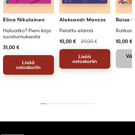
Elina Nikulainen
Aleksandr Manzos
Raisa 
Haluatko? Pieni kirja
Pelattu elämä
Ratkaisu
suostumuksesta
10,00
€
29,00
€
10,00
€
31,00
€
Väli
Lisää
ostoskoriin
Lisää
ostoskoriin