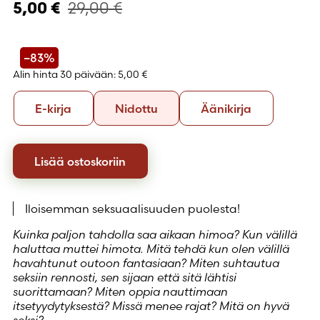
29,00
€
5,00
€
–83%
Alin hinta 30 päivään:
5,00 €
Formaatti
E-
Nidottu
Äänikirja
E-kirja
Nidottu
Äänikirja
kirja
Lisää ostoskoriin
Iloisemman seksuaalisuuden puolesta!
Kuinka paljon tahdolla saa aikaan himoa? Kun välillä
haluttaa muttei himota. Mitä tehdä kun olen välillä
havahtunut outoon fantasiaan? Miten suhtautua
seksiin rennosti, sen sijaan että sitä lähtisi
suorittamaan? Miten oppia nauttimaan
itsetyydytyksestä? Missä menee rajat? Mitä on hyvä