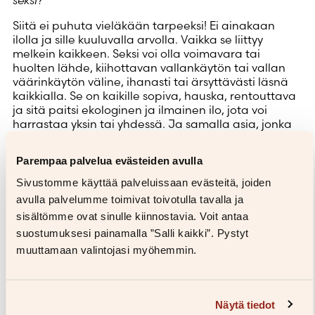
seksi?
Siitä ei puhuta vieläkään tarpeeksi! Ei ainakaan
ilolla ja sille kuuluvalla arvolla. Vaikka se liittyy
melkein kaikkeen. Seksi voi olla voimavara tai
huolten lähde, kiihottavan vallankäytön tai vallan
väärinkäytön väline, ihanasti tai ärsyttävästi läsnä
kaikkialla. Se on kaikille sopiva, hauska, rentouttava
ja sitä paitsi ekologinen ja ilmainen ilo, jota voi
harrastaa yksin tai yhdessä. Ja samalla asia, jonka
kanssa melkein jokainen on joskus ollut enemmän tai
vähemmän solmussa. Nyt kaivataan lempeyttä ja
Parempaa palvelua evästeiden avulla
huumoria!
Himokirjassa
Suomen suosituimman
Sivustomme käyttää palveluissaan evästeitä, joiden
seksipodcastin, Himocastin, pitäjät Kaisa ja Jenni
avulla palvelumme toimivat toivotulla tavalla ja
vastaavat kuulijoiden lähettämiin kysymyksiin,
sisältömme ovat sinulle kiinnostavia. Voit antaa
tarraten erityisesti niihin, joita ei välttämättä edes
suostumuksesi painamalla ”Salli kaikki”. Pystyt
omalle kumppanille uskalla esittää.
Tiedettä, tutkimusta sekä omia ja tuttavien
muuttamaan valintojasi myöhemmin.
kokemuksia yhdistellen Jenni ja Kaisa avartavat
ymmärrystämme seksistä ja seksuaalisuudesta.
Näytä tiedot