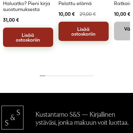
Haluatko? Pieni kirja
Pelattu elämä
Ratkaisu
suostumuksesta
10,00
€
29,00
€
10,00
€
31,00
€
Väli
Lisää
ostoskoriin
Lisää
ostoskoriin
Kustantamo S&S — Kirjallinen
ystäväsi, jonka makuun voit luottaa.