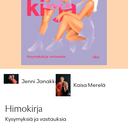
Salasana unohtunut?
Eikö sinulla ole tiliä?
Luo uusi tili
Jenni Janakka
Kaisa Merelä
Himokirja
Kysymyksiä ja vastauksia