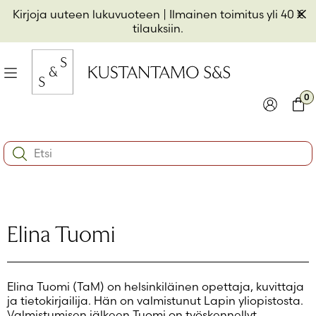
Hyppää
Pii
Kirjoja uuteen lukuvuoteen
| Ilmainen toimitus yli 40 €
sisältöön
t
tilauksiin.
il
Valikko
kon
0
io
Kirjaudu
Ostos
Search:
kon
Käyttäjätunnus tai sähköpostiosoite
*
io
kon
io
Salasana
*
Elina Tuomi
Muista minut
Elina Tuomi (TaM) on helsinkiläinen opettaja, kuvittaja
Kirjaudu sisään
ja tietokirjailija. Hän on valmistunut Lapin yliopistosta.
Valmistumisen jälkeen Tuomi on työskennellyt