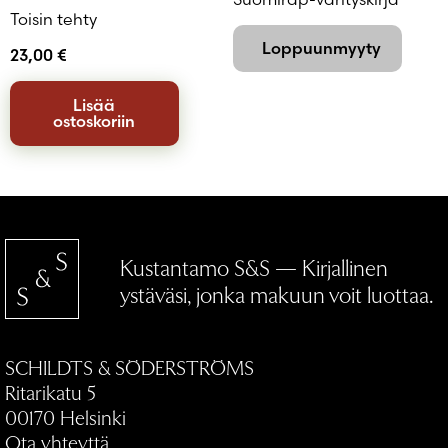
Toisin tehty
Loppuunmyyty
23,00
€
Lisää
ostoskoriin
Kustantamo S&S — Kirjallinen
ystäväsi, jonka makuun voit luottaa.
SCHILDTS & SÖDERSTRÖMS
Ritarikatu 5
00170 Helsinki
Ota yhteyttä