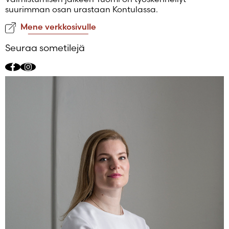
Salasana unohtunut?
suurimman osan urastaan Kontulassa.
Eikö sinulla ole tiliä?
Mene verkkosivulle
Luo uusi tili
Seuraa sometilejä
Facebook
Instagram