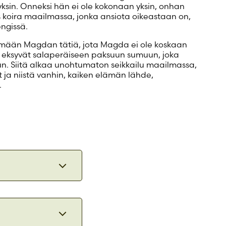
ksin. Onneksi hän ei ole kokonaan yksin, onhan
 koira maailmassa, jonka ansiota oikeastaan on,
engissä.
imään Magdan tätiä, jota Magda ei ole koskaan
 eksyvät salaperäiseen paksuun sumuun, joka
n. Siitä alkaa unohtumaton seikkailu maailmassa,
t ja niistä vanhin, kaiken elämän lähde,
.
tta siinä
aa
kehkeytyy