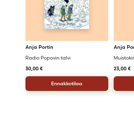
Anja Portin
Anja Po
Radio Popovin talvi
Muistokir
30,00
€
23,00
€
Ennakkotilaa