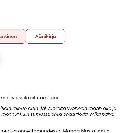
Kovakantinen
Äänikirja
antinen
Äänikirja
urmaava seikkailuromaani
Silloin minun äitini jäi vuorelta vyöryvän maan alle ja
on mennyt kuin sumussa enkä enää tiedä, mikä päivä
auheassa onnettomuudessa, Magda Mustalinnun