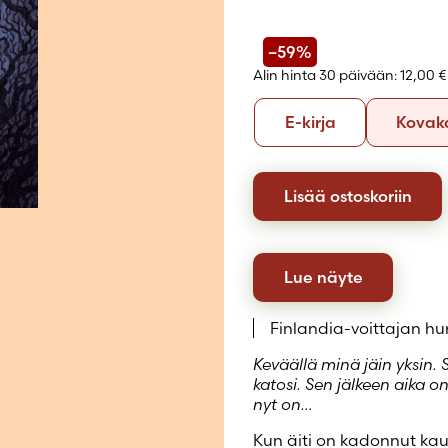
Luo uusi tili
–59%
Alin hinta 30 päivään:
12,00 €
Formaatti
E-
E-kirja
Kovak
kirja
Lisää ostoskoriin
Lue näyte
Finlandia-voittajan h
Keväällä minä jäin yksin. 
katosi. Sen jälkeen aika 
nyt on…
Kun äiti on kadonnut k