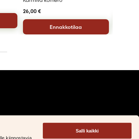
Karmiva komero
20,90
€
26,00
€
Ennakkotilaa
Facebook
Instagram
LinkedIn
TikTok
Salli kaikki
&S Litteratur
le kiinnostavia.