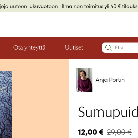
rjoja uuteen lukuvuoteen
| Ilmainen toimitus yli 40 € tilauksi
Search:
Ota yhteyttä
Uutiset
Avaa
Avaa
Käyttäjätu
valikon
valikon
Elämäkerrat ja muistelmat
Hyvinvointi ja elämäntaito
Lasten- ja nuortenkirjallisuus
alaosio
alaosio
Salasana
*
Anja Portin
Muista 
Sumupuide
Salasana 
29,00
€
12,00
€
Eikö sinulla 