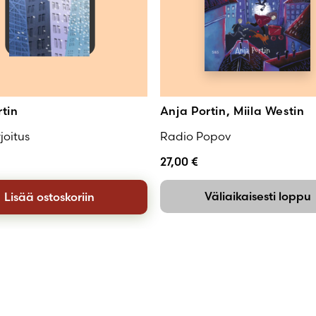
rtin
Anja Portin, Miila Westin
joitus
Radio Popov
27,00
€
Väliaikaisesti loppu
Lisää ostoskoriin