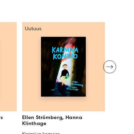
Uutuus
Uutuus
rs
Ellen Strömberg, Hanna
Petra Hei
Klinthage
Todelline