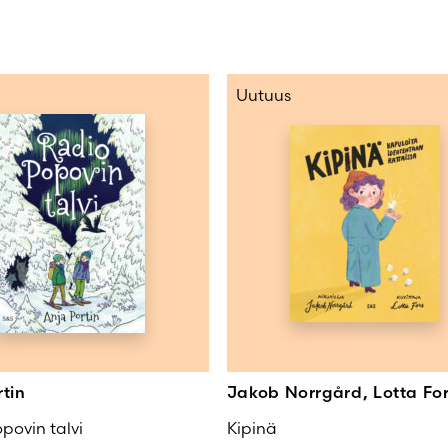
Uutuus
rtin
Jakob Norrgård, Lotta Fo
povin talvi
Kipinä