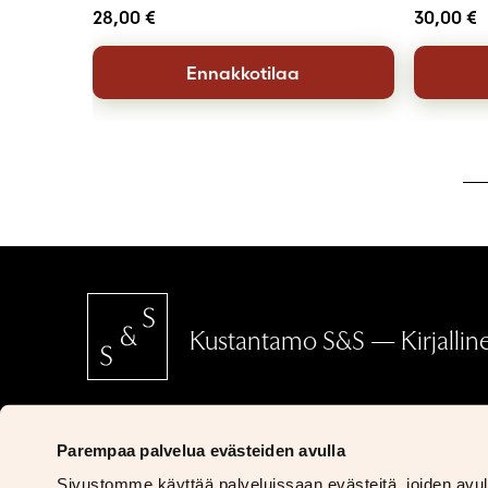
28,00
€
30,00
€
Ennakkotilaa
Kustantamo S&S — Kirjallinen
SCHILDTS & SÖDERSTRÖMS
Parempaa palvelua evästeiden avulla
Ritarikatu 5
Sivustomme käyttää palveluissaan evästeitä, joiden avulla