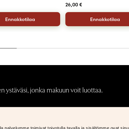
26,00
€
Ennakkotilaa
Ennakkotilaa
 ystäväsi, jonka makuun voit luottaa.
Medialle
Palautukset ja hyvitykset
S
 palvelumme toimivat toivotulla tavalla ja sisältömme ovat sinul