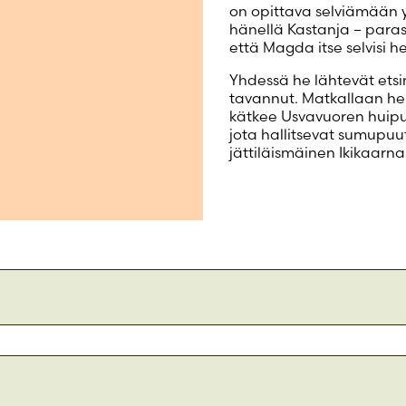
on opittava selviämään y
hänellä Kastanja – paras
että Magda itse selvisi h
Yhdessä he lähtevät ets
tavannut. Matkallaan he
kätkee Usvavuoren huipu
jota hallitsevat sumupuu
jättiläismäinen Ikikaarna
 on klassinen saturomaani hyvän ja pahan taistelusta, mu
 monia syvälle meneviä aiheita, kuten vapautta muodost
 hyväksyä myös muiden eriävät näkemykset. Romaanista 
maanin elämänasenteen manifesti.