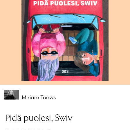
Salasana unohtunut?
Eikö sinulla ole tiliä?
Luo uusi tili
Miriam Toews
Pidä puolesi, Swiv