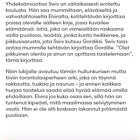
Yhdeksänvuotias Swiv on väliaikaisesti erotettu
koulusta. Hän saa mummiltaan, eläväiseltä ja
vahvatahtoiselta Elviralta, kotitehtävän kirjoittaa
poissa olevalle isälleen kirje, jossa kuvailee
elämäänsä: äitiä, joka on viimeisillään raskaana
vailla puolisoa, isoäitiä, jonka kunto heikkenee, ja
pikkusisarusta, jota Swiv kutsuu Gordiksi. Swiv taas
antaa mummille tehtävän kirjoittaa Gordille. ”Olet
pikkuinen olento ja sinun on opittava taistelemaan”,
tämä kirjoittaa.
Näin lukijalle avautuu tämän hullunkurisen mutta
tiiviin torontolaisperheen arki, joka on täynnä
rakkautta, tuskaa ja naurua – ja ennen kaikkea
hurjaa taistelua saada elää hyvää elämää omilla
ehdoillaan. Elvira jos kuka osaa sen, sillä hän on
tuntenut kipeästi, mitä maailmassa selviytyminen
vaatii. Hän ei ole silti koskaan lakannut pitämästä
puoliaan.