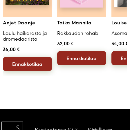
Anjet Daanje
Taika Mannila
Louise
Laulu haikarasta ja
Rakkauden rehab
Asemat
dromedaarista
32,00
€
34,00
€
36,00
€
Ennakkotilaa
Enn
Ennakkotilaa
Kustantamo S&S — Kirjallinen