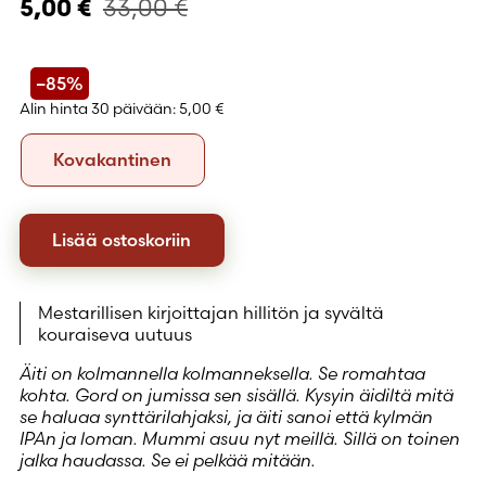
33,00
€
5,00
€
–85%
Alin hinta 30 päivään:
5,00 €
Formaatti
Kovakantinen
Kovakantinen
Lisää ostoskoriin
Mestarillisen kirjoittajan hillitön ja syvältä
kouraiseva uutuus
Äiti on kolmannella kolmanneksella. Se romahtaa
kohta. Gord on jumissa sen sisällä. Kysyin äidiltä mitä
se haluaa synttärilahjaksi, ja äiti sanoi että kylmän
IPAn ja loman. Mummi asuu nyt meillä. Sillä on toinen
jalka haudassa. Se ei pelkää mitään.