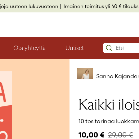
rjoja uuteen lukuvuoteen
| Ilmainen toimitus yli 40 € tilauksi
Search:
Ota yhteyttä
Uutiset
Avaa
Avaa
Käyttäjätu
valikon
valikon
Elämäkerrat ja muistelmat
Hyvinvointi ja elämäntaito
Lasten- ja nuortenkirjallisuus
alaosio
alaosio
Sanna Kajande
Salasana
*
Kaikki ilo
Muista 
10 tositarinaa luokka
Salasana 
29,00
€
10,00
€
Eikö sinulla 