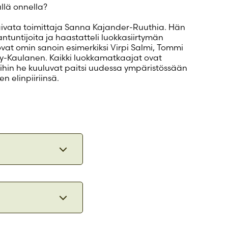
ällä onnella?
aivata toimittaja Sanna Kajander-Ruuthia. Hän
iantuntijoita ja haastatteli luokkasiirtymän
ovat omin sanoin esimerkiksi Virpi Salmi, Tommi
hy-Kaulanen. Kaikki luokkamatkaajat ovat
ihin he kuuluvat paitsi uudessa ympäristössään
 elinpiiriinsä.
tyi ja kasvoi