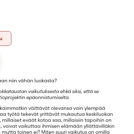
Nidottu
u
an niin vähän luokasta?
kataustan vaikutuksesta ehkä siksi, että se
tioprojektin epäonnistumiselta.
kaimmatkin väittävät olevansa vain ylempää
avaa työtä tekevät yrittävät mukautua keskiluokan
 millaiset eväät kotoa saa, millaisiin tapoihin on
, voivat vaikuttaa ihmisen elämään yllättävilläkin
ää mutta toinen ei? Miten suuri vaikutus on omilla