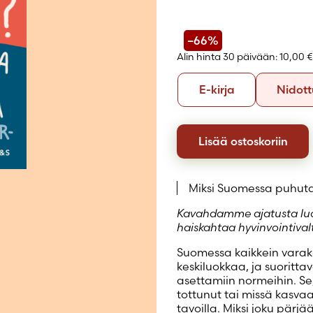
Luo uusi tili
–66%
Alin hinta 30 päivään:
10,00 €
Formaatti
E-
E-kirja
Nidott
kirja
Lisää ostoskoriin
Miksi Suomessa puhuta
Kavahdamme ajatusta luok
haiskahtaa hyvinvointival
Suomessa kaikkein varak
keskiluokkaa, ja suoritt
asettamiin normeihin. Se,
tottunut tai missä kasvaa
tavoilla. Miksi joku pärj