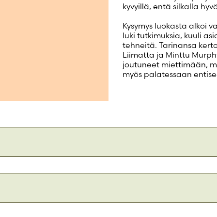
kyvyillä, entä silkalla hyv
Kysymys luokasta alkoi v
luki tutkimuksia, kuuli as
tehneitä. Tarinansa kert
Liimatta ja Minttu Murp
joutuneet miettimään, m
myös palatessaan entiseen
er-Ruuth
9789515259837
uth on helsinkiläinen tietokirjailija ja toimittaja. Hän syn