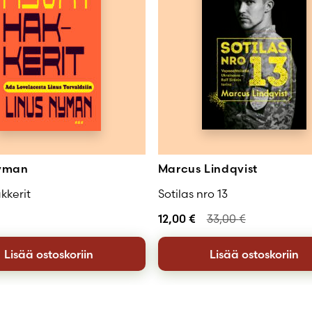
Nyman
Marcus Lindqvist
kkerit
Sotilas nro 13
12,00
€
33,00
€
Lisää ostoskoriin
Lisää ostoskoriin