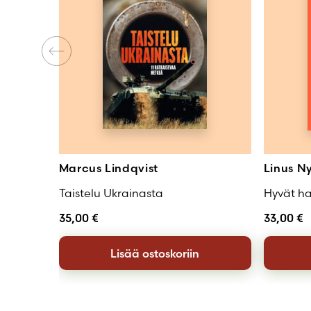
Marcus Lindqvist
Linus 
Taistelu Ukrainasta
Hyvät ha
35,00
€
33,00
€
Lisää ostoskoriin