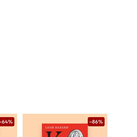
–64%
–86%