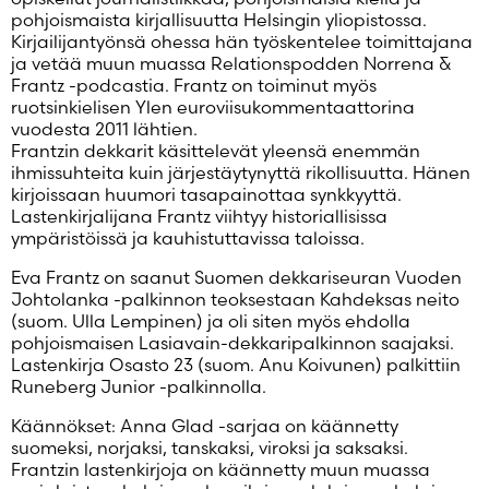
Salasana unohtunut?
pohjoismaista kirjallisuutta Helsingin yliopistossa.
Kirjailijantyönsä ohessa hän työskentelee toimittajana
Eikö sinulla ole tiliä?
ja vetää muun muassa Relationspodden Norrena &
Luo uusi tili
Frantz -podcastia. Frantz on toiminut myös
ruotsinkielisen Ylen euroviisukommentaattorina
vuodesta 2011 lähtien.
Frantzin dekkarit käsittelevät yleensä enemmän
ihmissuhteita kuin järjestäytynyttä rikollisuutta. Hänen
kirjoissaan huumori tasapainottaa synkkyyttä.
Lastenkirjalijana Frantz viihtyy historiallisissa
ympäristöissä ja kauhistuttavissa taloissa.
Eva Frantz on saanut Suomen dekkariseuran Vuoden
Johtolanka -palkinnon teoksestaan Kahdeksas neito
(suom. Ulla Lempinen) ja oli siten myös ehdolla
pohjoismaisen Lasiavain-dekkaripalkinnon saajaksi.
Lastenkirja Osasto 23 (suom. Anu Koivunen) palkittiin
Runeberg Junior -palkinnolla.
Käännökset: Anna Glad -sarjaa on käännetty
suomeksi, norjaksi, tanskaksi, viroksi ja saksaksi.
Frantzin lastenkirjoja on käännetty muun muassa