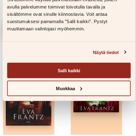
Lasta et minulta vie
Ruukin salaisuus
avulla palvelumme toimivat toivotulla tavalla ja
10,00
€
33,00
€
27,00
€
sisältömme ovat sinulle kiinnostavia. Voit antaa
suostumuksesi painamalla ”Salli kaikki”. Pystyt
Lisää
Lisää
muuttamaan valintojasi myöhemmin.
ostoskoriin
ostoskoriin
Näytä tiedot
Salli kaikki
Muokkaa