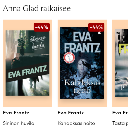
Anna Glad ratkaisee
–44%
–44%
Eva Frantz
Eva Frantz
Eva Fra
Sininen huvila
Kahdeksas neito
Tästä pe