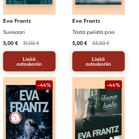
Eva Frantz
Eva Frantz
Suvisaari
Tästä pelistä pois
5,00
€
31,00
€
5,00
€
33,00
€
Lisää
Lisää
ostoskoriin
ostoskoriin
–44%
–44%