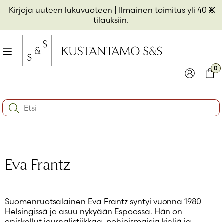
Hyppää
Pii
Kirjoja uuteen lukuvuoteen
| Ilmainen toimitus yli 40 €
sisältöön
t
tilauksiin.
il
Valikko
kon
0
io
Kirjaudu
Ostos
Search:
kon
Käyttäjätunnus tai sähköpostiosoite
*
io
kon
io
Salasana
*
Eva Frantz
Muista minut
Suomenruotsalainen Eva Frantz syntyi vuonna 1980
Kirjaudu sisään
Helsingissä ja asuu nykyään Espoossa. Hän on
opiskellut journalistiikkaa, pohjoismaisia kieliä ja