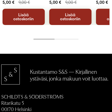
5,00
€
9,00
€
5,00
€
9,00
€
5,00
€
Lisää
Lisää
ostoskoriin
ostoskoriin
os
Kustantamo S&S — Kirjallinen
ystäväsi, jonka makuun voit luottaa.
SCHILDTS & SÖDERSTRÖMS
Ritarikatu 5
00170 Helsinki