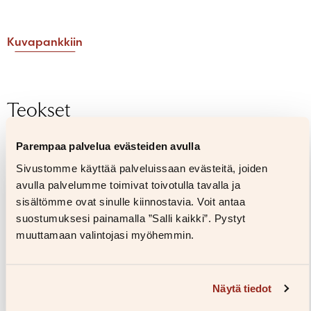
Salasana unohtunut?
Eikö sinulla ole tiliä?
Kuvapankkiin
Luo uusi tili
Teokset
Parempaa palvelua evästeiden avulla
–57%
Sivustomme käyttää palveluissaan evästeitä, joiden
avulla palvelumme toimivat toivotulla tavalla ja
sisältömme ovat sinulle kiinnostavia. Voit antaa
suostumuksesi painamalla ”Salli kaikki”. Pystyt
muuttamaan valintojasi myöhemmin.
Näytä tiedot