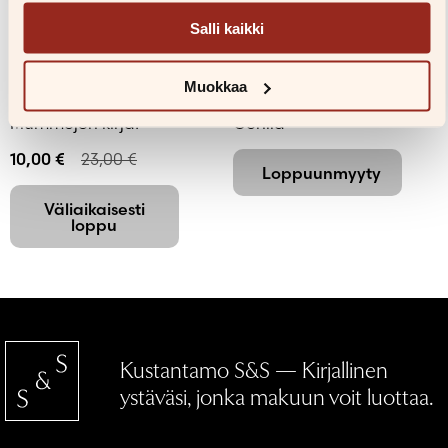
Salli kaikki
Reetta Niemelä,
Miikka Pörsti, Anne
Anne Vasko
Vasko
Muokkaa
Mummojen kirja!
Gorilla
10,00
€
23,00
€
Loppuunmyyty
Väliaikaisesti
loppu
Kustantamo S&S — Kirjallinen
ystäväsi, jonka makuun voit luottaa.