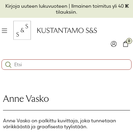
Hyppää
Pii
Kirjoja uuteen lukuvuoteen
| Ilmainen toimitus yli 40 €
sisältöön
t
tilauksiin.
il
Valikko
kon
0
io
Kirjaudu
Ostos
Search:
kon
Käyttäjätunnus tai sähköpostiosoite
*
io
kon
io
Salasana
*
Anne Vasko
Muista minut
Anne Vasko on palkittu kuvittaja, joka tunnetaan
Kirjaudu sisään
värikkäästä ja graafisesta tyylistään.