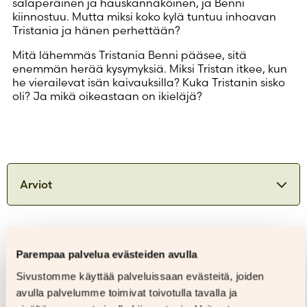
salaperäinen ja hauskannäköinen, ja Benni
kiinnostuu. Mutta miksi koko kylä tuntuu inhoavan
Tristania ja hänen perhettään?
Mitä lähemmäs Tristania Benni pääsee, sitä
enemmän herää kysymyksiä. Miksi Tristan itkee, kun
he vierailevat isän kaivauksilla? Kuka Tristanin sisko
oli? Ja mikä oikeastaan on ikieläjä?
Arviot
Hahmojen suhteet ovat toimivia ja on
hienoa, miten sekä tytön ja pojan välinen
Kirjailija
ystävyys että samaan sukupuoleen
Parempaa palvelua evästeiden avulla
ihastuminen nähtiin normaaleina ja
Sivustomme käyttää palveluissaan evästeitä, joiden
hyväksyttävinä asioina. [...]
Synkistäkin teemoistaan huolimatta Ei alkua
avulla palvelumme toimivat toivotulla tavalla ja
Ellen Strömberg
ei loppua on myös keveä ja kesäinen kirja.