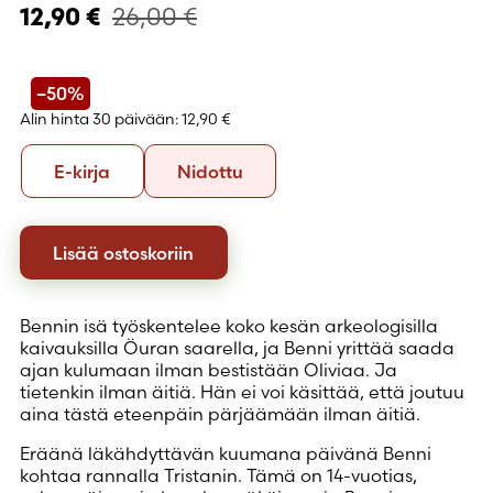
26,00
€
12,90
€
–50%
Alin hinta 30 päivään:
12,90 €
Formaatti
E-
Nidottu
E-kirja
Nidottu
kirja
Lisää ostoskoriin
Bennin isä työskentelee koko kesän arkeologisilla
kaivauksilla Öuran saarella, ja Benni yrittää saada
ajan kulumaan ilman bestistään Oliviaa. Ja
tietenkin ilman äitiä. Hän ei voi käsittää, että joutuu
aina tästä eteenpäin pärjäämään ilman äitiä.
Eräänä läkähdyttävän kuumana päivänä Benni
kohtaa rannalla Tristanin. Tämä on 14-vuotias,