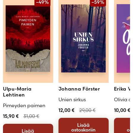
–49%
–59%
Ulpu-Maria
Johanna Förster
Erika V
Lehtinen
Unien sirkus
Olivia o
Pimeyden paimen
12,00
€
29,00
€
10,00
€
15,90
€
31,00
€
Lisää
ostoskoriin
os
Lisää