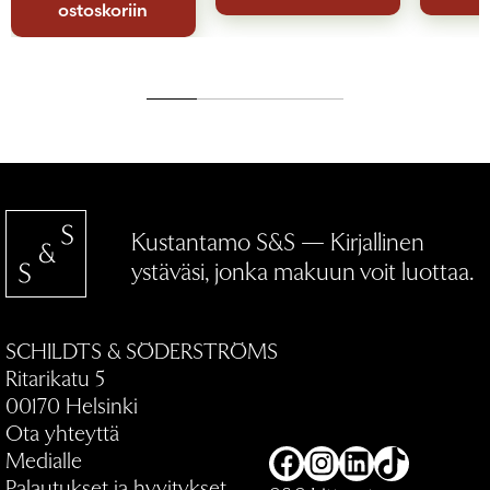
ostoskoriin
Kustantamo S&S — Kirjallinen
ystäväsi, jonka makuun voit luottaa.
SCHILDTS & SÖDERSTRÖMS
Ritarikatu 5
00170 Helsinki
Ota yhteyttä
Medialle
Facebook
Instagram
LinkedIn
TikTok
Palautukset ja hyvitykset