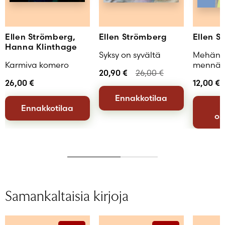
Ellen Strömberg,
Ellen Strömberg
Ellen S
Hanna Klinthage
Syksy on syvältä
Mehän 
Karmiva komero
mennään
20,90
€
26,00
€
26,00
€
12,00
€
Ennakkotilaa
Ennakkotilaa
os
Samankaltaisia kirjoja