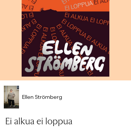
Salasana unohtunut?
Eikö sinulla ole tiliä?
Luo uusi tili
Ellen Strömberg
Ei alkua ei loppua