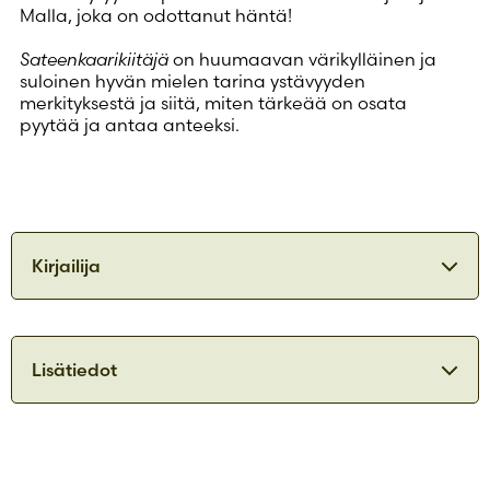
Malla, joka on odottanut häntä!
Sateenkaarikiitäjä
on huumaavan värikylläinen ja
suloinen hyvän mielen tarina ystävyyden
merkityksestä ja siitä, miten tärkeää on osata
pyytää ja antaa anteeksi.
Kirjailija
Ilja Karsikas
Lisätiedot
ISBN
9789515260796
Ilja Karsikas (s. 1978) on helsinkiläinen kuvittaja ja
lastenkirjailija, jonka juuret ovat Kajaanissa.
Julkaisuvuosi
2024
Karsikas valmistui graafiseksi suunnittelijaksi
Formaatti
Kovakantinen
Lahden Muotoiluinstituutista 2003. Vuodesta 2009