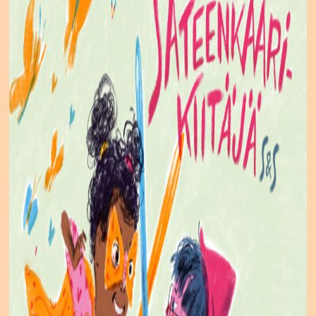
Salasana unohtunut?
Eikö sinulla ole tiliä?
Luo uusi tili