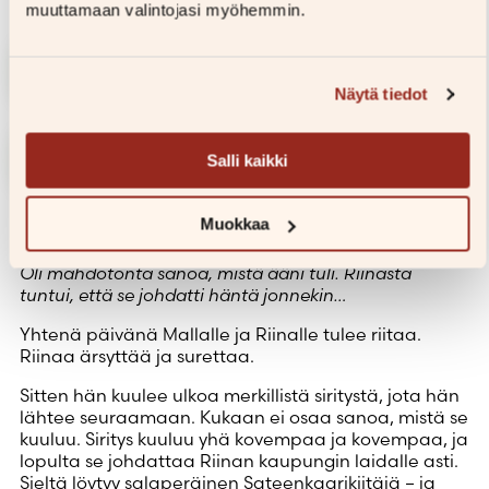
muuttamaan valintojasi myöhemmin.
Lisää ostoskoriin
Näytä tiedot
Lue näyte
Salli kaikki
Hurmaavan herttainen tarina ystävyydestä
Muokkaa
Kaupunki tuntui olevan täynnä siritystä.
Oli mahdotonta sanoa, mistä ääni tuli. Riinasta
tuntui, että se johdatti häntä jonnekin…
Yhtenä päivänä Mallalle ja Riinalle tulee riitaa.
Riinaa ärsyttää ja surettaa.
Sitten hän kuulee ulkoa merkillistä siritystä, jota hän
lähtee seuraamaan. Kukaan ei osaa sanoa, mistä se
kuuluu. Siritys kuuluu yhä kovempaa ja kovempaa, ja
lopulta se johdattaa Riinan kaupungin laidalle asti.
Sieltä löytyy salaperäinen Sateenkaarikiitäjä – ja