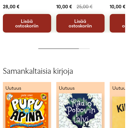
28,00
€
10,00
€
25,00
€
10,00
€
Lisää
Lisää
ostoskoriin
ostoskoriin
os
Samankaltaisia kirjoja
Uutuus
Uutuus
Uutuus