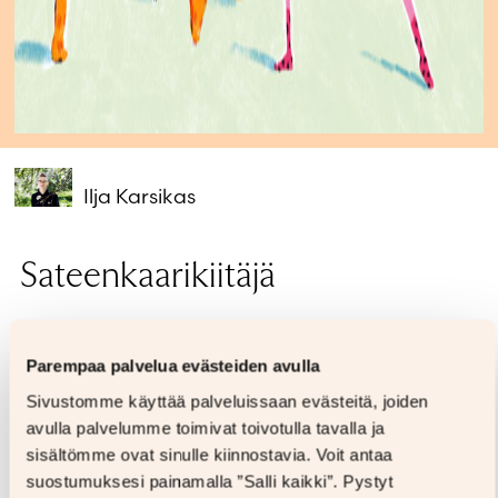
Ilja Karsikas
Sateenkaarikiitäjä
25,00
€
12,00
€
Parempaa palvelua evästeiden avulla
Sivustomme käyttää palveluissaan evästeitä, joiden
–52%
avulla palvelumme toimivat toivotulla tavalla ja
Alin hinta 30 päivään:
12,00 €
sisältömme ovat sinulle kiinnostavia. Voit antaa
Formaatti
suostumuksesi painamalla ”Salli kaikki”. Pystyt
Kovakantinen
Kovakantinen