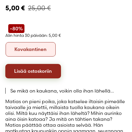
25,00
€
5,00
€
–80%
Alin hinta 30 päivään:
5,00 €
Formaatti
Kovakantinen
Kovakantinen
Lisää ostoskoriin
Se mikä on kaukana, voikin olla ihan lähellä...
Matias on pieni poika, joka katselee iltaisin pimeälle
taivaalle ja miettii, millaista tuolla kaukana oikein
olisi. Miltä kuu näyttäisi ihan läheltä? Mihin aurinko
aina öisin katoaa? Ja mitä on tähtien takana?
Matias päättää ottaa asioista selvää. Hän
matkustaa kaupunkiin oppia saamaan, seuranaan