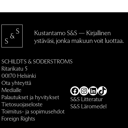
Kustantamo S&S — Kirjallinen
ystäväsi, jonka makuun voit luottaa.
SCHILDTS & SÖDERSTRÖMS
Ritarikatu 5
00170 Helsinki
Ota yhteyttä
Medialle
Facebook
Instagram
LinkedIn
TikTok
Palautukset ja hyvitykset
S&S Litteratur
Tietosuojaseloste
S&S Läromedel
Toimitus- ja sopimusehdot
Foreign Rights