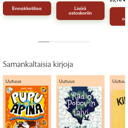
Ennakkotilaa
Lisää
ostoskoriin
os
Samankaltaisia kirjoja
Uutuus
Uutuus
Uutuus