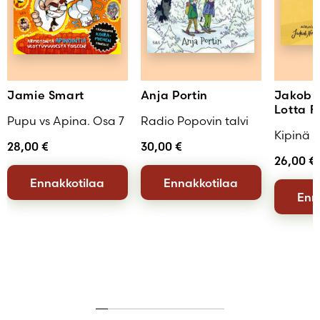
Jamie Smart
Anja Portin
Jakob 
Lotta F
Pupu vs Apina. Osa 7
Radio Popovin talvi
Kipinä
28,00
€
30,00
€
26,00
€
Ennakkotilaa
Ennakkotilaa
Enn