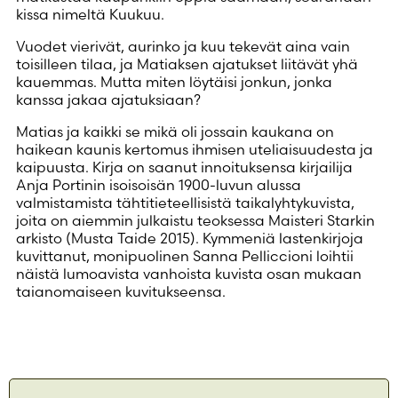
kissa nimeltä Kuukuu.
Vuodet vierivät, aurinko ja kuu tekevät aina vain
toisilleen tilaa, ja Matiaksen ajatukset liitävät yhä
kauemmas. Mutta miten löytäisi jonkun, jonka
kanssa jakaa ajatuksiaan?
Matias ja kaikki se mikä oli jossain kaukana on
haikean kaunis kertomus ihmisen uteliaisuudesta ja
kaipuusta. Kirja on saanut innoituksensa kirjailija
Anja Portinin isoisoisän 1900-luvun alussa
valmistamista tähtitieteellisistä taikalyhtykuvista,
joita on aiemmin julkaistu teoksessa Maisteri Starkin
arkisto (Musta Taide 2015). Kymmeniä lastenkirjoja
kuvittanut, monipuolinen Sanna Pelliccioni loihtii
näistä lumoavista vanhoista kuvista osan mukaan
taianomaiseen kuvitukseensa.