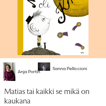
Salasana unohtunut?
Eikö sinulla ole tiliä?
Luo uusi tili
Sanna Pelliccioni
Anja Portin
Matias tai kaikki se mikä on
kaukana