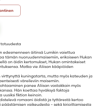
Kovakantinen
antinen
a totuudesta
ään edesmenneen äitinsä Lumikin vaiettua
taa tämän nuoruudenmaisemiin, erikoiseen Hukan
lä on äidin kertomukset, Hukan omintakeiset
ituksensa. Matka vie Aliisan kääpiöiden
irttynyttä kuningatarta, mutta myös kateuden ja
nteisesti väreileviin maisemiin.
ohtaaminen panee Aliisan vastakkain myös
anssa. Hän koettaa hyväksyä faktoja
 uusiksi fiktion keinoin.
distelevä romaani äidistä ja tyttärestä kertoo
ti päästämisen vaikeudesta – sekä kirjoittamisesta