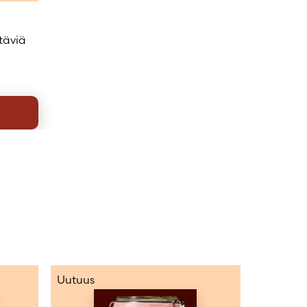
täviä
Uutuus
Uutuus