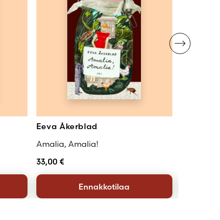
Eeva Åkerblad
Virginia 
Amalia, Amalia!
Orlando
33,00
€
32,00
€
Ennakkotilaa