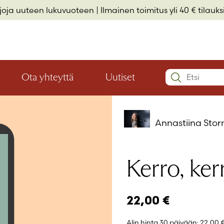
rjoja uuteen lukuvuoteen
| Ilmainen toimitus yli 40 € tilauksi
Search:
Ota yhteyttä
Uutiset
Avaa
Avaa
Käyttäjätu
valikon
valikon
Elämäkerrat ja muistelmat
Hyvinvointi ja elämäntaito
Lasten- ja nuortenkirjallisuus
alaosio
alaosio
Annastiina Sto
Salasana
*
Kerro, ker
Muista 
22,00
€
Salasana 
Eikö sinulla 
Alin hinta 30 päivään:
22,00 