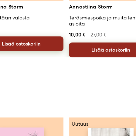
ina Storm
Annastiina Storm
tään valosta
Teräsmiespoika ja muita len
asioita
10,00
€
27,00
€
Lisää ostoskoriin
Lisää ostoskoriin
Uutuus