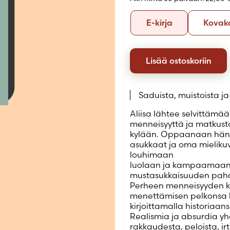
Luo uusi tili
Formaatti
E-
E-kirja
Kovak
kirja
Lisää ostoskoriin
Saduista, muistoista j
Aliisa lähtee selvittäm
menneisyyttä ja matkus
kylään. Oppaanaan hänel
asukkaat ja oma mielikuv
louhimaan
luolaan ja kampaamaan v
mustasukkaisuuden pahae
Perheen menneisyyden k
menettämisen pelkonsa k
kirjoittamalla historiaansa
Realismia ja absurdia yh
rakkaudesta, peloista, ir