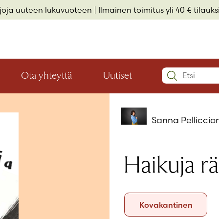
rjoja uuteen lukuvuoteen
| Ilmainen toimitus yli 40 € tilauksi
Search:
Ota yhteyttä
Uutiset
Avaa
Avaa
Käyttäjätu
valikon
valikon
Elämäkerrat ja muistelmat
Hyvinvointi ja elämäntaito
Lasten- ja nuortenkirjallisuus
alaosio
alaosio
Sanna Pelliccion
Salasana
*
Haikuja rä
Muista 
Formaatti
Salasana 
Kovaka
Kovakantinen
Eikö sinulla 