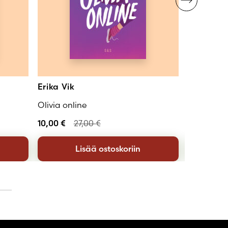
Erika Vik
Ellen St
Olivia online
Mehän vaa
10,00
€
27,00
€
12,00
€
2
Lisää ostoskoriin