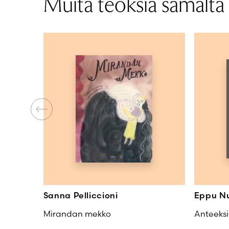
Muita teoksia samalta t
Lappukaulatyttö
Äänen kesto
Ikäryhmä
Lue lisää
Kirjailija
Sanna Pelliccioni
Eppu Nu
Mirandan mekko
Anteeksi