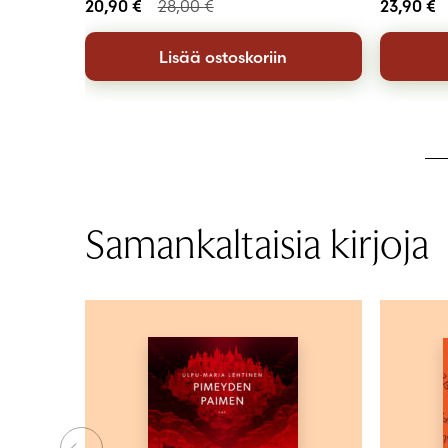
20,90
€
28,00
€
23,90
€
Lisää ostoskoriin
Samankaltaisia kirjoja