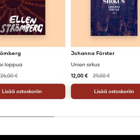
trömberg
Johanna Förster
 ei loppua
Unien sirkus
26,00
€
12,00
€
29,00
€
Lisää ostoskoriin
Lisää ostoskoriin