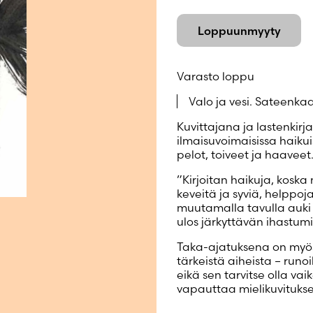
Luo uusi tili
Loppuunmyyty
Varasto loppu
Valo ja vesi. Sateenka
Kuvittajana ja lastenkirj
ilmaisuvoimaisissa haiku
pelot, toiveet ja haaveet
”Kirjoitan haikuja, koska
keveitä ja syviä, helppoj
muutamalla tavulla auki 
ulos järkyttävän ihastumis
Taka-ajatuksena on myös
tärkeistä aiheista – ru
eikä sen tarvitse olla va
vapauttaa mielikuvituks