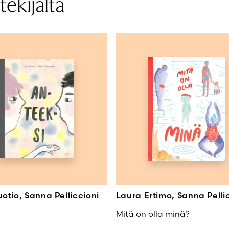
ekijältä
 vuonna 2023.
12-15
Sanna Pelliccioni
otio, Sanna Pelliccioni
Laura Ertimo, Sanna Pelli
Mitä on olla minä?