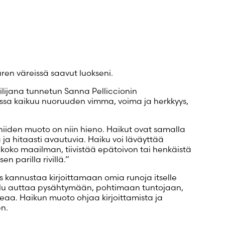
aren väreissä saavut luokseni.
ailijana tunnetun Sanna Pelliccionin
issa kaikuu nuoruuden vimma, voima ja herkkyys,
.
 niiden muoto on niin hieno. Haikut ovat samalla
a ja hitaasti avautuvia. Haiku voi läväyttää
koko maailman, tiivistää epätoivon tai henkäistä
en parilla rivillä.”
 kannustaa kirjoittamaan omia runoja itselle
noilu auttaa pysähtymään, pohtimaan tuntojaan,
ikeaa. Haikun muoto ohjaa kirjoittamista ja
en.