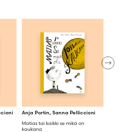
ccioni
Anja Portin, Sanna Pelliccioni
Sanna Pel
Matias tai kaikki se mikä on
Meidän pi
kaukana