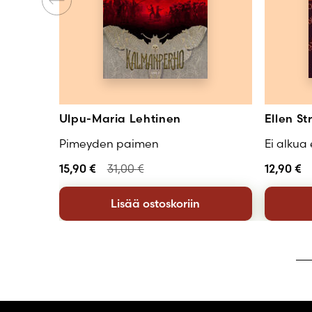
Ulpu-Maria Lehtinen
Ellen S
Pimeyden paimen
Ei alkua
15,90
€
31,00
€
12,90
€
Lisää ostoskoriin