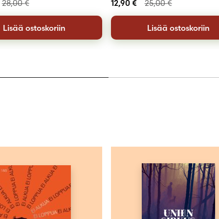
28,00
€
12,90
€
25,00
€
Lisää ostoskoriin
Lisää ostoskoriin