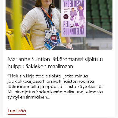
Salasana unohtunut?
Eikö sinulla ole tiliä?
Luo uusi tili
Marianne Suntion lätkäromanssi sijoittuu
huippujääkiekon maailmaan
”Halusin kirjoittaa asioista, jotka minua
jääkiekkoarjessa hiersivät: naisten roolista
lätkäareenoilla ja epäasiallisesta käytöksestä.”
Milloin ajatus Yhden kesän pelisuunnitelmasta
syntyi ensimmäisen…
Lue lisää