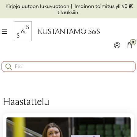
Hyppää
Pii
Kirjoja uuteen lukuvuoteen
| Ilmainen toimitus yli 40 €
sisältöön
t
tilauksiin.
il
Valikko
kon
0
io
Kirjaudu
Ostos
Search:
kon
Käyttäjätunnus tai sähköpostiosoite
*
io
kon
io
Salasana
*
Haastattelu
Muista minut
Kirjaudu sisään