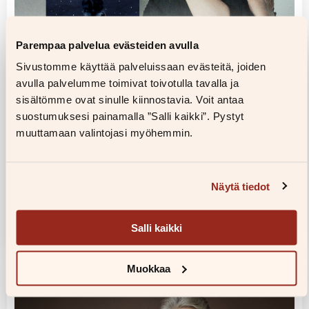
Parempaa palvelua evästeiden avulla
Sivustomme käyttää palveluissaan evästeitä, joiden
avulla palvelumme toimivat toivotulla tavalla ja
Maija Hurme lasten- ja
sisältömme ovat sinulle kiinnostavia. Voit antaa
nuortenkirjallisuuden Finlandia-
suostumuksesi painamalla ”Salli kaikki”. Pystyt
ehdokkaana
muuttamaan valintojasi myöhemmin.
Hurmeen mukaan kirja sai alkunsa yhdestä
kysymyksestä, jonka tuttavan lapsi esitti iltasadun
aikana:– ”Mistä kaikki päivät tulevat?” Se on
Näytä tiedot
suuri…
Salli kaikki
Lue lisää
Muokkaa