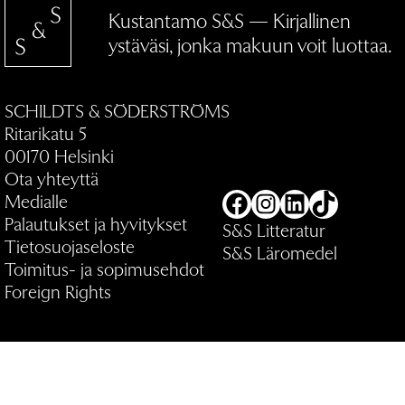
Kustantamo S&S — Kirjallinen
ystäväsi, jonka makuun voit luottaa.
SCHILDTS & SÖDERSTRÖMS
Ritarikatu 5
00170 Helsinki
Ota yhteyttä
Medialle
Facebook
Instagram
LinkedIn
TikTok
Palautukset ja hyvitykset
S&S Litteratur
Tietosuojaseloste
S&S Läromedel
Toimitus- ja sopimusehdot
Foreign Rights