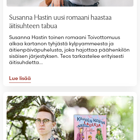
Susanna Hastin uusi romaani haastaa
äitisuhteen tabua
Susanna Hastin toinen romaani Toivottomuus
alkaa kartanon tyhjästä kylpyammeesta ja
äitienpäiväpuhelusta, joka hajottaa päähenkilön
sisäisen järjestyksen. Teos tarkastelee erityisesti
äitisuhdetta…
Lue lisää