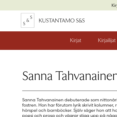
Hyppää
Ki
sisältöön
kon
io
Kirjat
Kirjailijat
Avaa
valikon
alaosio
kon
io
Sanna Tahvanaine
kon
io
Sanna Tahvanainen debuterade som nittonår
fostren. Hon har förutom lyrik skrivit kolumner,
hörspel och barnböcker. Själv säger hon att hon
poesi och prosa och vägrar stiga upp på någ