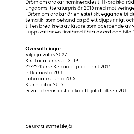
Dröm om drakar nominerades till Nordiska råd
ungdomslitteraturpris år 2016 med motivering
"Dröm om drakar är en estetiskt eggande bil
tematik, som behandlas på ett djupsinnigt och v
till en bred krets av läsare som oberoende av v
i uppskattar en finstämd fläta av ord och bild.
Översättningar
Vilja ja valas 2022
Kirsikoita lumessa 2019
??????Kurre Keikari ja popcornit 2017
Pikkumusta 2016
Lohikäärmeunia 2015
Kuningatar 2013
Silva ja teeastiasto joka otti jalat alleen 2011
Seuraa sometilejä