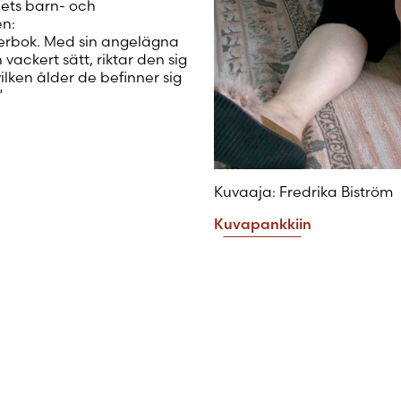
ets barn- och
en:
derbok. Med sin angelägna
ackert sätt, riktar den sig
ilken ålder de befinner sig
"
Kuvaaja: Fredrika Biström
Kuvapankkiin