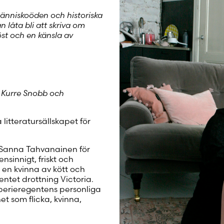
Luo uusi tili
 människoöden och historiska
n låta bli att skriva om
röst och en känsla av
r
Kurre Snobb och
 litteratursällskapet för
t Sanna Tahvanainen för
nsinnigt, friskt och
a en kvinna av kött och
entet drottning Victoria.
mperieregentens personliga
t som flicka, kvinna,