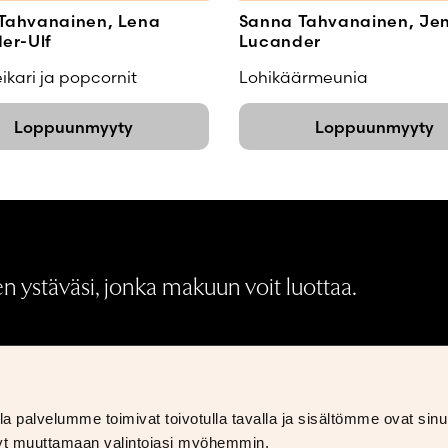
Tahvanainen, Lena
Sanna Tahvanainen, Je
er-Ulf
Lucander
ikari ja popcornit
Lohikäärmeunia
Loppuunmyyty
Loppuunmyyty
 ystäväsi, jonka makuun voit luottaa.
Medialle
Palautukset ja hyvitykset
S
 palvelumme toimivat toivotulla tavalla ja sisältömme ovat sinul
Tietosuojaseloste
S
styt muuttamaan valintojasi myöhemmin.