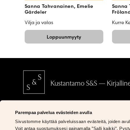
Sanna Tahvanainen, Emelie
Sanna 
Gårdeler
Fröland
Vilja ja valas
Kurre Ke
Loppuunmyyty
Kustantamo S&S — Kirjallinen
SCHILDTS & SÖDERSTRÖMS
Parempaa palvelua evästeiden avulla
Ritarikatu 5
Sivustomme käyttää palveluissaan evästeitä, joiden avulla
00170 Helsinki
Voit antaa suostumuksesi painamalla ”Salli kaikki”. Py