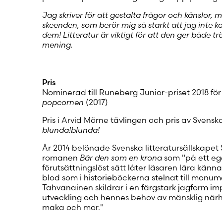
Jag skriver för att gestalta frågor och känslor,
skeenden, som berör mig så starkt att jag inte ka
dem! Litteratur är viktigt för att den ger både t
mening.
Pris
Nominerad till Runeberg Junior-priset 2018 fö
popcornen
(2017)
Pris i Arvid Mörne tävlingen och pris av Svenska
blunda!blunda!
År 2014 belönade Svenska litteratursällskape
romanen
Bär den som en krona
som "på ett ege
förutsättningslöst sätt låter läsaren lära känn
blod som i historieböckerna stelnat till monum
Tahvanainen skildrar i en färgstark jagform i
utveckling och hennes behov av mänsklig närhe
maka och mor."