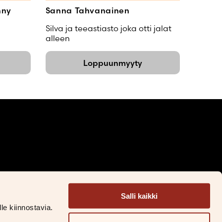
nny
Sanna Tahvanainen
Silva ja teeastiasto joka otti jalat
alleen
Loppuunmyyty
Facebook
Instagram
LinkedIn
TikTok
Salli kaikki
&S Litteratur
le kiinnostavia.
&S Läromedel