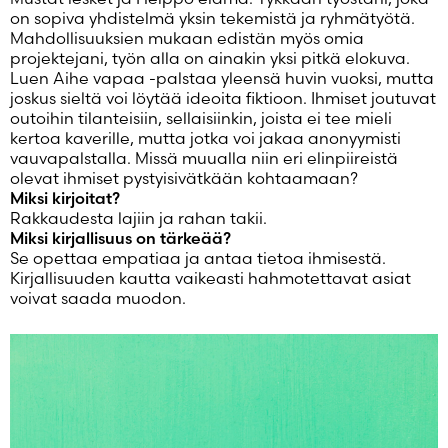
Salasana unohtunut?
on sopiva yhdistelmä yksin tekemistä ja ryhmätyötä.
Mahdollisuuksien mukaan edistän myös omia
Eikö sinulla ole tiliä?
projektejani, työn alla on ainakin yksi pitkä elokuva.
Luo uusi tili
Luen Aihe vapaa -palstaa yleensä huvin vuoksi, mutta
joskus sieltä voi löytää ideoita fiktioon. Ihmiset joutuvat
outoihin tilanteisiin, sellaisiinkin, joista ei tee mieli
kertoa kaverille, mutta jotka voi jakaa anonyymisti
vauvapalstalla. Missä muualla niin eri elinpiireistä
olevat ihmiset pystyisivätkään kohtaamaan?
Miksi kirjoitat?
Rakkaudesta lajiin ja rahan takii.
Miksi kirjallisuus on tärkeää?
Se opettaa empatiaa ja antaa tietoa ihmisestä.
Kirjallisuuden kautta vaikeasti hahmotettavat asiat
voivat saada muodon.