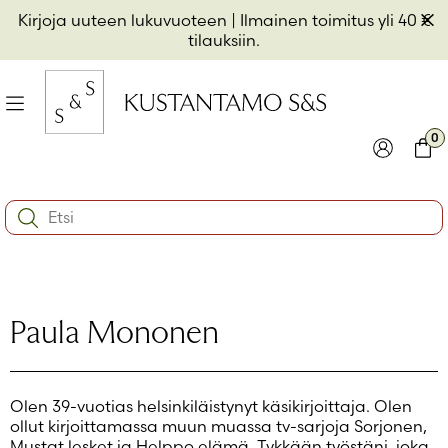
Hyppää
Pii
Kirjoja uuteen lukuvuoteen
| Ilmainen toimitus yli 40 €
sisältöön
t
tilauksiin.
il
Valikko
kon
0
io
Kirjaudu
Ostos
Search:
kon
Käyttäjätunnus tai sähköpostiosoite
*
io
kon
io
Salasana
*
Paula Mononen
Muista minut
Olen 39-vuotias helsinkiläistynyt käsikirjoittaja. Olen
Kirjaudu sisään
ollut kirjoittamassa muun muassa tv-sarjoja Sorjonen,
Mustat lesket ja Helppo elämä. Tykkään työstäni, joka