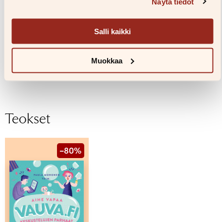
Näytä tiedot
Salli kaikki
Kuvaaja: Anna Autio
Muokkaa
Kuvapankkiin
Teokset
–80%