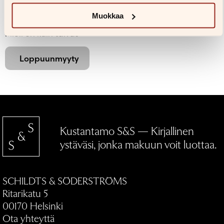
Bronwen Ballard,
Laura Carlin
Muokkaa
Mieli on kuin taivas
Loppuunmyyty
Kustantamo S&S — Kirjallinen
ystäväsi, jonka makuun voit luottaa.
SCHILDTS & SÖDERSTRÖMS
Ritarikatu 5
00170 Helsinki
Ota yhteyttä