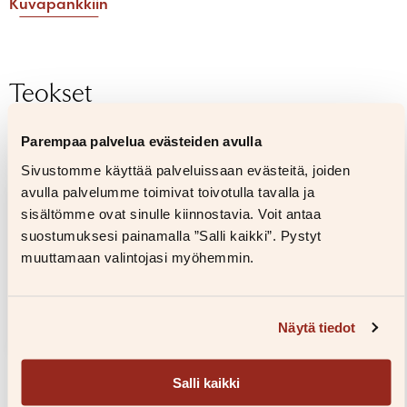
Kuvapankkiin
Salasana unohtunut?
Eikö sinulla ole tiliä?
Luo uusi tili
Teokset
Parempaa palvelua evästeiden avulla
Sivustomme käyttää palveluissaan evästeitä, joiden
avulla palvelumme toimivat toivotulla tavalla ja
sisältömme ovat sinulle kiinnostavia. Voit antaa
suostumuksesi painamalla ”Salli kaikki”. Pystyt
muuttamaan valintojasi myöhemmin.
Näytä tiedot
Salli kaikki