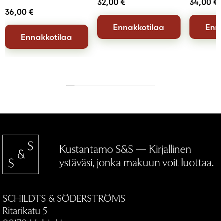
32,00
€
34,00
€
36,00
€
Ennakkotilaa
Enn
Ennakkotilaa
Kustantamo S&S — Kirjallinen
ystäväsi, jonka makuun voit luottaa.
SCHILDTS & SÖDERSTRÖMS
Ritarikatu 5