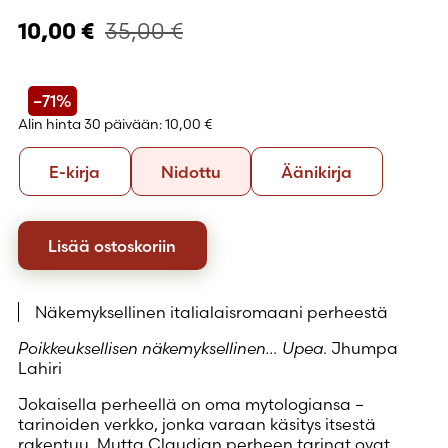
35,00
€
10,00
€
–71%
Alin hinta 30 päivään:
10,00 €
Formaatti
E-
Nidottu
Äänikirja
E-kirja
Nidottu
Äänikirja
kirja
Lisää ostoskoriin
Näkemyksellinen italialaisromaani perheestä
Poikkeuksellisen näkemyksellinen… Upea
. Jhumpa
Lahiri
Jokaisella perheellä on oma mytologiansa –
tarinoiden verkko, jonka varaan käsitys itsestä
rakentuu. Mutta Claudian perheen tarinat ovat