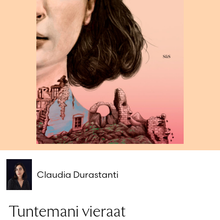
Salasana unohtunut?
Eikö sinulla ole tiliä?
Luo uusi tili
Claudia Durastanti
Tuntemani vieraat