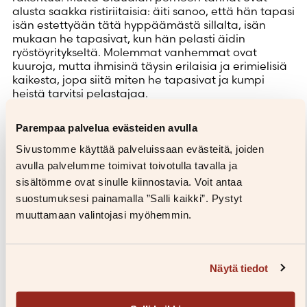
alusta saakka ristiriitaisia: äiti sanoo, että hän tapasi
isän estettyään tätä hyppäämästä sillalta, isän
mukaan he tapasivat, kun hän pelasti äidin
ryöstöyritykseltä. Molemmat vanhemmat ovat
kuuroja, mutta ihmisinä täysin erilaisia ja erimielisiä
kaikesta, jopa siitä miten he tapasivat ja kumpi
heistä tarvitsi pelastajaa.
Claudialla ja hänen vanhemmillaan ei ole yhteistä
Parempaa palvelua evästeiden avulla
kieltä, edes viittomakieltä. Kommunikaatio on
jatkuvasti kaoottista ja täynnä väärinkäsityksiä, niin
Sivustomme käyttää palveluissaan evästeitä, joiden
hilpeitä kuin musertaviakin. Claudia tuntee
avulla palvelumme toimivat toivotulla tavalla ja
olevansa täysi muukalainen jopa omassa
sisältömme ovat sinulle kiinnostavia. Voit antaa
perheessään. Vähitellen hän alkaa rakentaa omaa
suostumuksesi painamalla ”Salli kaikki”. Pystyt
mytologiaansa, etsiä vapauttaan ja omaa
tarinaansa.
muuttamaan valintojasi myöhemmin.
Huikean omaperäinen, tunteikas ja älykäs
Tuntemani vieraat
tarkastelee sitä, kuinka kieli, perhe
ja luokka muovaavat meitä ja käsityksiämme
Näytä tiedot
maailmasta. Tunnemmeko todella ketään, edes
itseämme?