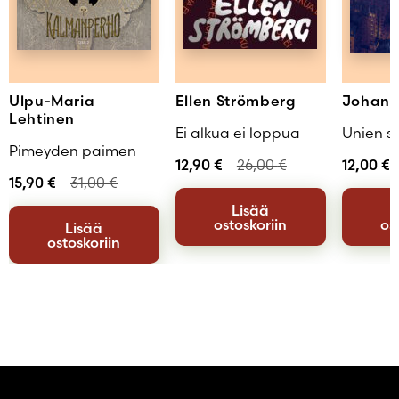
Ulpu-Maria
Ellen Strömberg
Johann
Lehtinen
Ei alkua ei loppua
Unien si
Pimeyden paimen
12,90
€
26,00
€
12,00
€
15,90
€
31,00
€
Lisää
ostoskoriin
os
Lisää
ostoskoriin