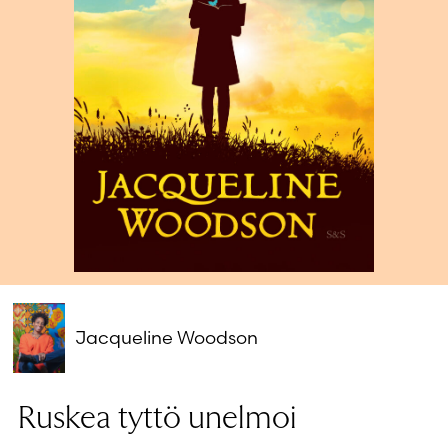
Salasana unohtunut?
Eikö sinulla ole tiliä?
Luo uusi tili
Jacqueline Woodson
Ruskea tyttö unelmoi