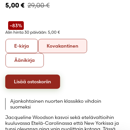
29,00
€
5,00
€
–83%
Alin hinta 30 päivään:
5,00 €
Formaatti
E-
Kovakantinen
E-kirja
Kovakantinen
kirja
Äänikirja
Äänikirja
Lisää ostoskoriin
Ajankohtainen nuorten klassikko vihdoin
suomeksi
Jacqueline Woodson kasvoi sekä etelävaltioihin
kuuluvassa Etelä-Carolinassa että New Yorkissa ja
tunsi olevansa aina vain puolittain kotona. Tässä