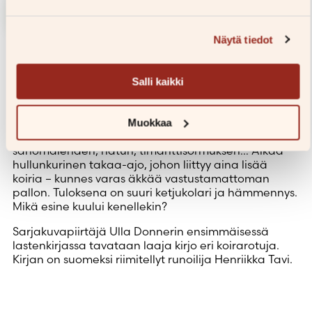
Lisää ostoskoriin
Näytä tiedot
Runeberg Junior-palkintoehdokas 2026
Salli kaikki
Palkitun sarjakuvataiteilijan hulvaton lastenkirja.
Valloit tavassa kuvakirjassa pitkäkyntinen koiravoro
yllättää pahaa-aavistamattomat uhrinsa ja vohkii
Muokkaa
näiden tärkeät tavarat: yksipyöräisen,
sanomalehden, hatun, timanttisormuksen… Alkaa
hullunkurinen takaa-ajo, johon liittyy aina lisää
koiria – kunnes varas äkkää vastustamattoman
pallon. Tuloksena on suuri ketjukolari ja hämmennys.
Mikä esine kuului kenellekin?
Sarjakuvapiirtäjä Ulla Donnerin ensimmäisessä
lastenkirjassa tavataan laaja kirjo eri koirarotuja.
Kirjan on suomeksi riimitellyt runoilija Henriikka Tavi.