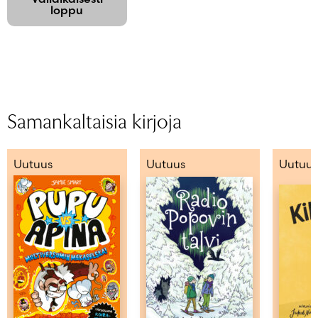
loppu
Samankaltaisia kirjoja
Uutuus
Uutuus
Uutuus