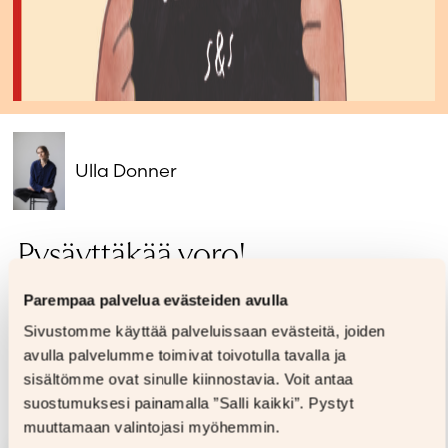
Ulla Donner
Pysäyttäkää voro!
Parempaa palvelua evästeiden avulla
28,00
€
Sivustomme käyttää palveluissaan evästeitä, joiden
Alin hinta 30 päivään:
28,00 €
avulla palvelumme toimivat toivotulla tavalla ja
Formaatti
sisältömme ovat sinulle kiinnostavia. Voit antaa
Kovakantinen
Kovakantinen
suostumuksesi painamalla ”Salli kaikki”. Pystyt
muuttamaan valintojasi myöhemmin.