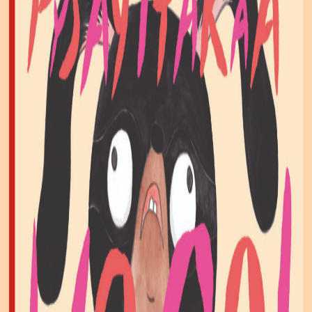
Salasana unohtunut?
Eikö sinulla ole tiliä?
Luo uusi tili