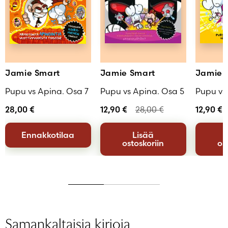
Jamie Smart
Jamie Smart
Jamie 
Pupu vs Apina. Osa 7
Pupu vs Apina. Osa 5
Pupu vs
28,00
€
12,90
€
28,00
€
12,90
€
Ennakkotilaa
Lisää
ostoskoriin
os
Samankaltaisia kirjoja