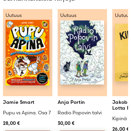
Uutuus
Uutuus
Uutuus
Jamie Smart
Anja Portin
Jakob 
Lotta F
Pupu vs Apina. Osa 7
Radio Popovin talvi
Kipinä
28,00
€
30,00
€
26,00
€