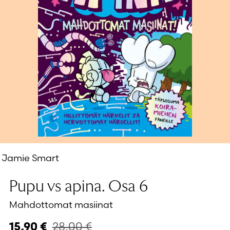
Salasana unohtunut?
Eikö sinulla ole tiliä?
Luo uusi tili
Jamie Smart
Pupu vs apina. Osa 6
Mahdottomat masiinat
28,00
€
15,90
€