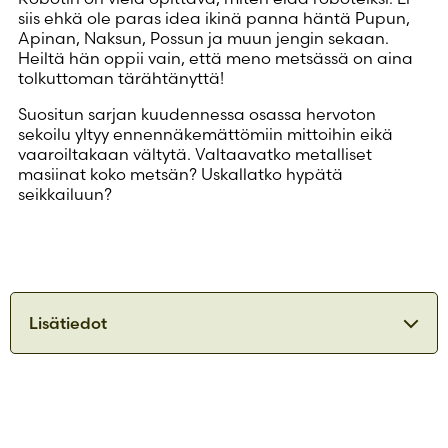
siis ehkä ole paras idea ikinä panna häntä Pupun,
Apinan, Naksun, Possun ja muun jengin sekaan.
Heiltä hän oppii vain, että meno metsässä on aina
tolkuttoman tärähtänyttä!
Suositun sarjan kuudennessa osassa hervoton
sekoilu yltyy ennennäkemättömiin mittoihin eikä
vaaroiltakaan vältytä. Valtaavatko metalliset
masiinat koko metsän? Uskallatko hypätä
seikkailuun?
Lisätiedot
ISBN
9789515265821
Julkaisuvuosi
2026
Formaatti
Kovakantinen