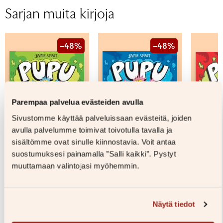
Sivumäärä
Sarjan muita kirjoja
Äänen kesto
Ikäryhmä
6-9
Kirjailija
Jamie Smart
–48%
–48%
Parempaa palvelua evästeiden avulla
Sivustomme käyttää palveluissaan evästeitä, joiden
avulla palvelumme toimivat toivotulla tavalla ja
sisältömme ovat sinulle kiinnostavia. Voit antaa
suostumuksesi painamalla ”Salli kaikki”. Pystyt
muuttamaan valintojasi myöhemmin.
Jamie Smart
Jamie Smart
Jamie 
Näytä tiedot
Pupu vs Apina
Pupu vs Apina. Osa 2
Pupu vs