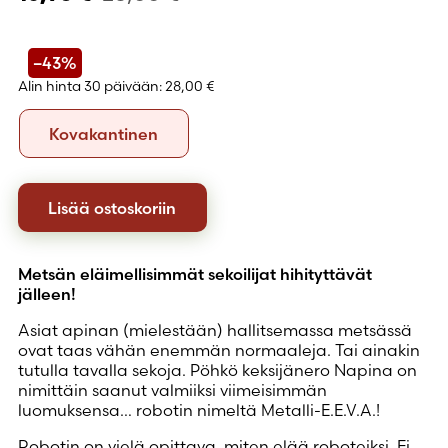
–43%
Alin hinta 30 päivään:
28,00 €
Formaatti
Kovakantinen
Kovakantinen
Lisää ostoskoriin
Metsän eläimellisimmät sekoilijat hihityttävät
jälleen!
Asiat apinan (mielestään) hallitsemassa metsässä
ovat taas vähän enemmän normaaleja. Tai ainakin
tutulla tavalla sekoja. Pöhkö keksijänero Napina on
nimittäin saanut valmiiksi viimeisimmän
luomuksensa… robotin nimeltä Metalli-E.E.V.A.!
Robotin on vielä opittava, miten elää roboteiksi. Ei