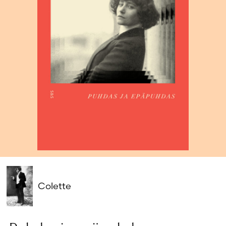
Salasana unohtunut?
Eikö sinulla ole tiliä?
Luo uusi tili
Colette