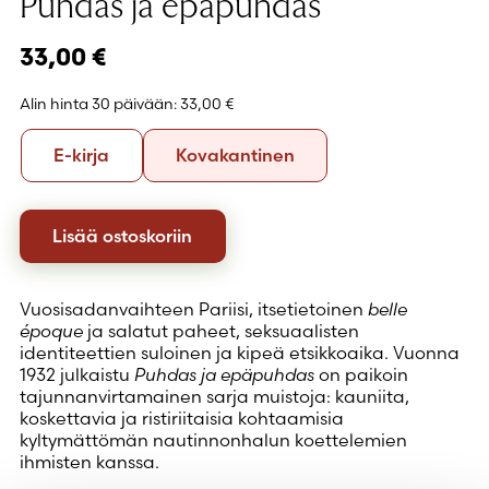
Puhdas ja epäpuhdas
33,00
€
Alin hinta 30 päivään:
33,00 €
Formaatti
E-
Kovakantinen
E-kirja
Kovakantinen
kirja
Lisää ostoskoriin
Vuosisadanvaihteen Pariisi, itsetietoinen
belle
époque
ja salatut paheet, seksuaalisten
identiteettien suloinen ja kipeä etsikkoaika. Vuonna
1932 julkaistu
Puhdas ja epäpuhdas
on paikoin
tajunnanvirtamainen sarja muistoja: kauniita,
koskettavia ja ristiriitaisia kohtaamisia
kyltymättömän nautinnonhalun koettelemien
ihmisten kanssa.