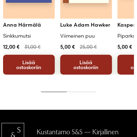
Anna Härmälä
Luke Adam Hawker
Kasper
Sinkkumutsi
Viimeinen puu
Piparkas
12,00
€
31,00
€
5,00
€
25,00
€
5,00
€
Lisää
Lisää
ostoskoriin
ostoskoriin
os
Kustantamo S&S — Kirjallinen