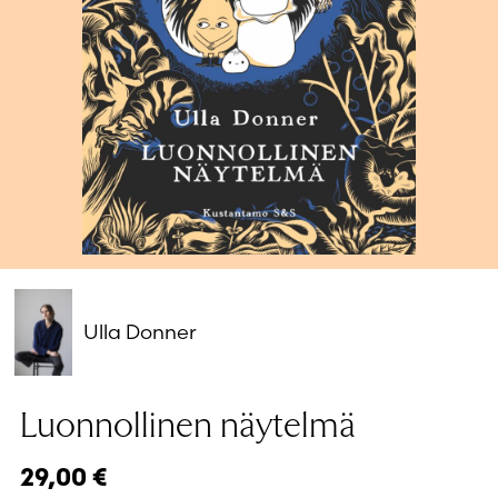
Salasana unohtunut?
Eikö sinulla ole tiliä?
Luo uusi tili
Ulla Donner
Luonnollinen näytelmä
29,00
€