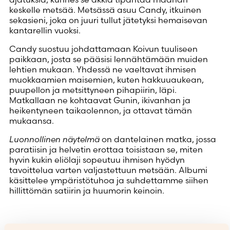
keskelle metsää. Metsässä asuu Candy, itkuinen
sekasieni, joka on juuri tullut jätetyksi hemaisevan
kantarellin vuoksi.
Candy suostuu johdattamaan Koivun tuuliseen
paikkaan, josta se pääsisi lennähtämään muiden
lehtien mukaan. Yhdessä ne vaeltavat ihmisen
muokkaamien maisemien, kuten hakkuuaukean,
puupellon ja metsittyneen pihapiirin, läpi.
Matkallaan ne kohtaavat Gunin, ikivanhan ja
heikentyneen taikaolennon, ja ottavat tämän
mukaansa.
Luonnollinen näytelmä
on dantelainen matka, jossa
paratiisin ja helvetin erottaa toisistaan se, miten
hyvin kukin eliölaji sopeutuu ihmisen hyödyn
tavoittelua varten valjastettuun metsään. Albumi
käsittelee ympäristötuhoa ja suhdettamme siihen
hillittömän satiirin ja huumorin keinoin.