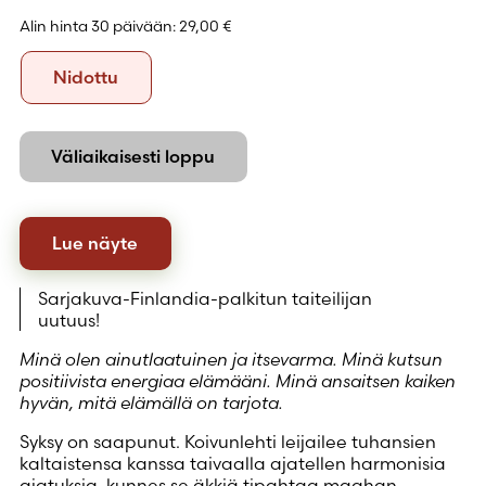
Alin hinta 30 päivään:
29,00 €
Formaatti
Nidottu
Nidottu
Väliaikaisesti loppu
Lue näyte
Sarjakuva-Finlandia-palkitun taiteilijan
uutuus!
Minä olen ainutlaatuinen ja itsevarma. Minä kutsun
positiivista energiaa elämääni. Minä ansaitsen kaiken
hyvän, mitä elämällä on tarjota.
Syksy on saapunut. Koivunlehti leijailee tuhansien
kaltaistensa kanssa taivaalla ajatellen harmonisia
ajatuksia, kunnes se äkkiä tipahtaa maahan