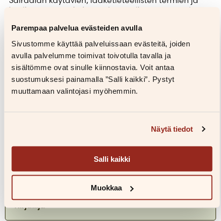
kuolinpesän setvimisen takaa paljastuu myös yhteys
menneeseen. Suru on ollut läsnä aiemminkin. Miten
Parempaa palvelua evästeiden avulla
pitkät ovat sen juuret? Miten sen kanssa eletään?
Sivustomme käyttää palveluissaan evästeitä, joiden
Katoamiskertomus
on herkkä ja kirkas kuvaus
avulla palvelumme toimivat toivotulla tavalla ja
menettämisestä ja rakkaudesta, menneisyyden
varjoista ja siitä, miten kohtaamme kuoleman.
sisältömme ovat sinulle kiinnostavia. Voit antaa
suostumuksesi painamalla ”Salli kaikki”. Pystyt
Intiimi teos kurottaa kohti totuutta, ilmavasti ja vailla
muuttamaan valintojasi myöhemmin.
paatosta.
Näytä tiedot
Arviot
Salli kaikki
[...] poikkeuksellisen hieno, autofiktiivinen
Muokkaa
esikoisromaani [...] Tiiviin teoksen jokainen
Kirjailija
lause on timantti.
Annaleena Jalava, Eeva