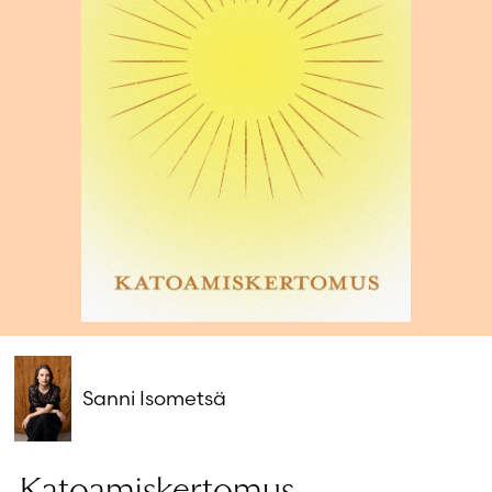
Salasana unohtunut?
Eikö sinulla ole tiliä?
Luo uusi tili
Sanni Isometsä
Katoamiskertomus