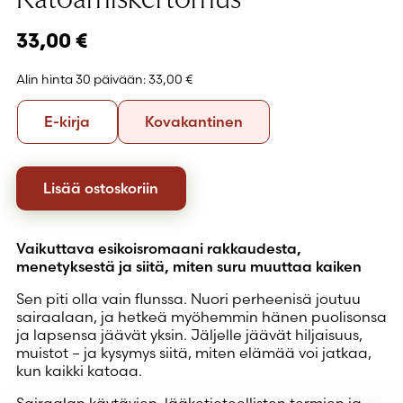
33,00
€
Alin hinta 30 päivään:
33,00 €
Formaatti
E-
Kovakantinen
E-kirja
Kovakantinen
kirja
Lisää ostoskoriin
Vaikuttava esikoisromaani rakkaudesta,
menetyksestä ja siitä, miten suru muuttaa kaiken
Sen piti olla vain flunssa. Nuori perheenisä joutuu
sairaalaan, ja hetkeä myöhemmin hänen puolisonsa
ja lapsensa jäävät yksin. Jäljelle jäävät hiljaisuus,
muistot – ja kysymys siitä, miten elämää voi jatkaa,
kun kaikki katoaa.
Sairaalan käytävien, lääketieteellisten termien ja