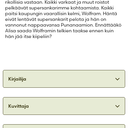
rikollisia vastaan. Kaikki varkaat ja muut roistot
pelkäävät supersankarimme kohtaamista. Kaikki
paitsi kaupungin vaarallisin kelmi, Wolfram. Häntä
eivät lentävät supersankarit pelota ja hän on
vannonut nappaavansa Punanaamion. Ennättääkö
Alisa saada Wolframin telkien taakse ennen kuin
hän jää itse kiipeliin?
Kirjailija
Elias Våhlund
Kuvittaja
Elias Våhlund (s. 1973) miettii edelleen miksi
haluaisi tulla isona. Lastenkirjojen kirjoittamisen