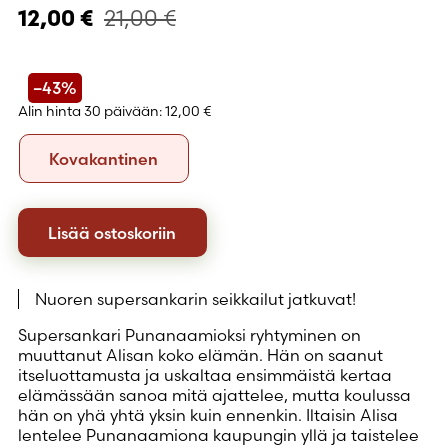
21,00
€
12,00
€
–43%
Alin hinta 30 päivään:
12,00 €
Formaatti
Kovakantinen
Kovakantinen
Lisää ostoskoriin
Nuoren supersankarin seikkailut jatkuvat!
Supersankari Punanaamioksi ryhtyminen on
muuttanut Alisan koko elämän. Hän on saanut
itseluottamusta ja uskaltaa ensimmäistä kertaa
elämässään sanoa mitä ajattelee, mutta koulussa
hän on yhä yhtä yksin kuin ennenkin. Iltaisin Alisa
lentelee Punanaamiona kaupungin yllä ja taistelee