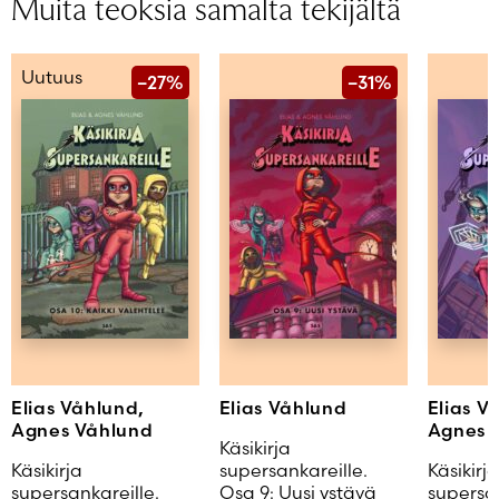
Muita teoksia samalta tekijältä
Uutuus
–27%
–31%
Elias Våhlund,
Elias Våhlund
Elias V
Agnes Våhlund
Agnes 
Käsikirja
Käsikirja
supersankareille.
Käsikirja
supersankareille.
Osa 9: Uusi ystävä
supersan