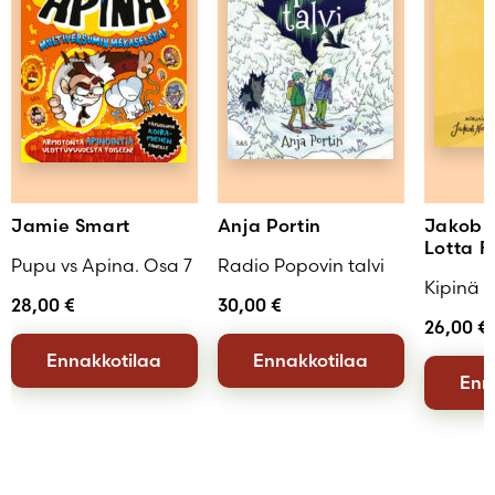
Jamie Smart
Anja Portin
Jakob 
Lotta F
Pupu vs Apina. Osa 7
Radio Popovin talvi
Kipinä
28,00
€
30,00
€
26,00
€
Ennakkotilaa
Ennakkotilaa
Enn