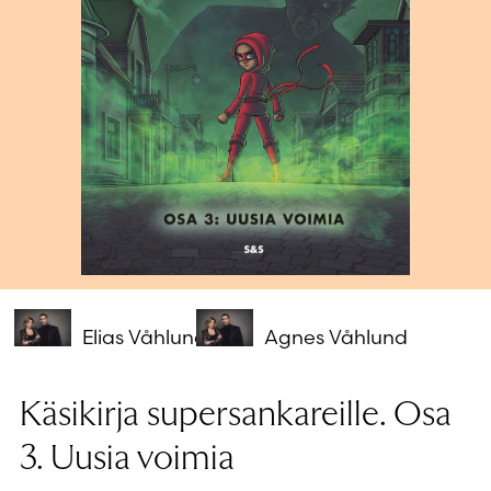
Salasana unohtunut?
Eikö sinulla ole tiliä?
Luo uusi tili
Elias Våhlund
Agnes Våhlund
Käsikirja supersankareille. Osa
3. Uusia voimia