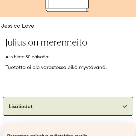
Salasana unohtunut?
Eikö sinulla ole tiliä?
Luo uusi tili
Jessica Love
Julius on merenneito
Alin hinta 30 päivään:
Tuotetta ei ole varastossa eikä myytävänä.
Lisätiedot