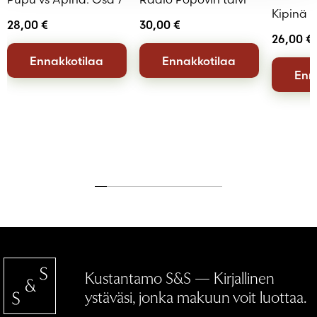
Kipinä
28,00
€
30,00
€
26,00
€
Ennakkotilaa
Ennakkotilaa
Enn
Kustantamo S&S — Kirjallinen
ystäväsi, jonka makuun voit luottaa.