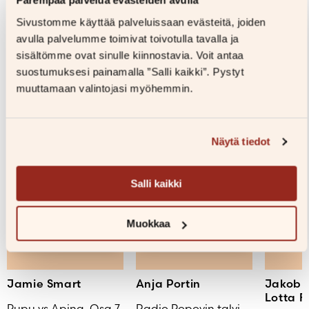
Parempaa palvelua evästeiden avulla
Sivustomme käyttää palveluissaan evästeitä, joiden
Samankaltaisia kirjoja
avulla palvelumme toimivat toivotulla tavalla ja
sisältömme ovat sinulle kiinnostavia. Voit antaa
suostumuksesi painamalla ”Salli kaikki”. Pystyt
Uutuus
Uutuus
Uutuus
muuttamaan valintojasi myöhemmin.
Näytä tiedot
Salli kaikki
Muokkaa
Jamie Smart
Anja Portin
Jakob 
Lotta F
Pupu vs Apina. Osa 7
Radio Popovin talvi