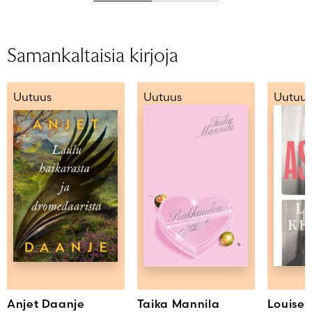
Samankaltaisia kirjoja
Uutuus
Uutuus
Uutuus
Anjet Daanje
Taika Mannila
Louise