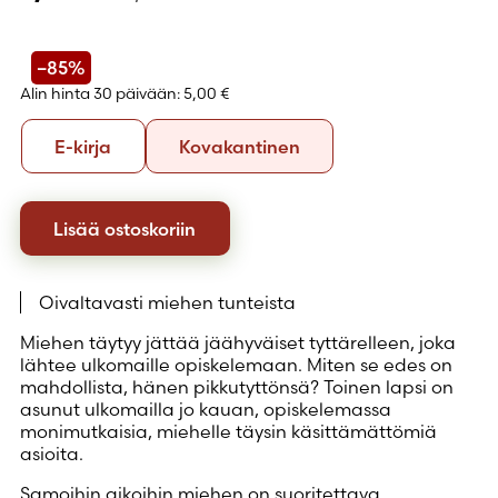
–85%
Alin hinta 30 päivään:
5,00 €
Formaatti
E-
Kovakantinen
E-kirja
Kovakantinen
kirja
Lisää ostoskoriin
Oivaltavasti miehen tunteista
Miehen täytyy jättää jäähyväiset tyttärelleen, joka
lähtee ulkomaille opiskelemaan. Miten se edes on
mahdollista, hänen pikkutyttönsä? Toinen lapsi on
asunut ulkomailla jo kauan, opiskelemassa
monimutkaisia, miehelle täysin käsittämättömiä
asioita.
Samoihin aikoihin miehen on suoritettava