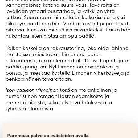
vanhempiensa kotona suursiivous. Tavaroita on
levällään ympäri puutarhaa, ja kaikki on yhtä
sotkua. Seuranaan miehellä on kulkukissoja ja yksi
aika sympaattinen hiiri. Vanhat kaverit piipahtavat
pihassa, kutsuvat miestä isoksi vaaleeksi. Iltaisin hän
nukahtaa liiteriin otsalamppu päällä.
Kaiken keskellä on rakkaustarina, joka elää lähinnä
muistoissa: mies tapasi Limonen, suuren
rakkautensa, kun molemmat aloittelivat opintojaan
pääkaupungissa. Nyt Limone on poissaoleva ja
poissa, ja mies saa kastella Limonen viherkasveja ja
penkoa hänen tavaroitaan.
Ison vaaleen viimeinen kesä
on melankolinen ja
humoristinen romaani lasten saamisesta ja
menettämisestä, sukupolvenvaihdoksesta ja
tyhmistä blondeista.
Parempaa palvelua evästeiden avulla