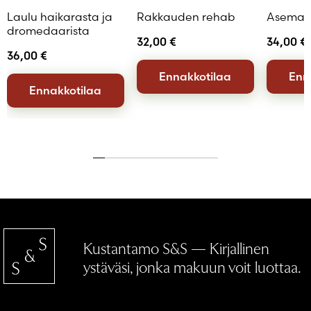
Laulu haikarasta ja
Rakkauden rehab
Asemat
dromedaarista
32,00
€
34,00
€
36,00
€
Ennakkotilaa
Enn
Ennakkotilaa
Kustantamo S&S — Kirjallinen
ystäväsi, jonka makuun voit luottaa.