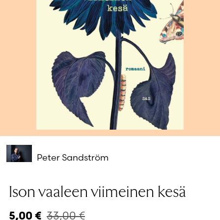
Salasana unohtunut?
Eikö sinulla ole tiliä?
Luo uusi tili
Peter Sandström
Ison vaaleen viimeinen kesä
33,00
€
5,00
€