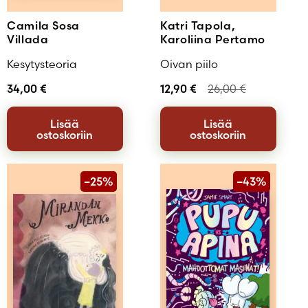
Camila Sosa
Katri Tapola,
Villada
Karoliina Pertamo
Kesytysteoria
Oivan piilo
34,00
€
12,90
€
26,00
€
Lisää
Lisää
ostoskoriin
ostoskoriin
–25%
–43%