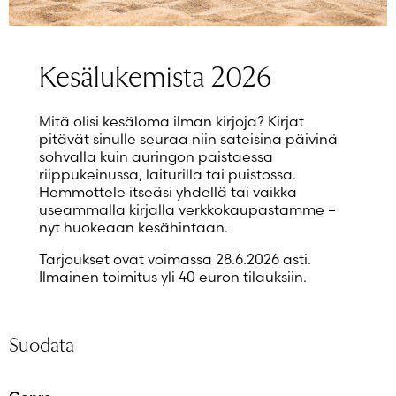
Salasana unohtunut?
Eikö sinulla ole tiliä?
Luo uusi tili
Kesälukemista 2026
Mitä olisi kesäloma ilman kirjoja? Kirjat
pitävät sinulle seuraa niin sateisina päivinä
sohvalla kuin auringon paistaessa
riippukeinussa, laiturilla tai puistossa.
Hemmottele itseäsi yhdellä tai vaikka
useammalla kirjalla verkkokaupastamme –
nyt huokeaan kesähintaan.
Tarjoukset ovat voimassa 28.6.2026 asti.
Ilmainen toimitus yli 40 euron tilauksiin.
Suodata