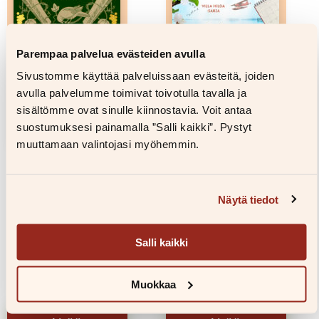
Parempaa palvelua evästeiden avulla
Sivustomme käyttää palveluissaan evästeitä, joiden
avulla palvelumme toimivat toivotulla tavalla ja
sisältömme ovat sinulle kiinnostavia. Voit antaa
suostumuksesi painamalla ”Salli kaikki”. Pystyt
muuttamaan valintojasi myöhemmin.
Sari Kivistö,
Michaela von
Katariina Kärkelä,
Kügelgen
Näytä tiedot
Erika Pihl, Isa
Kotiin saaristoon
Välimäki
Salli kaikki
32,00
€
Kadonneet
kirjallisuuden lajit
Muokkaa
36,00
€