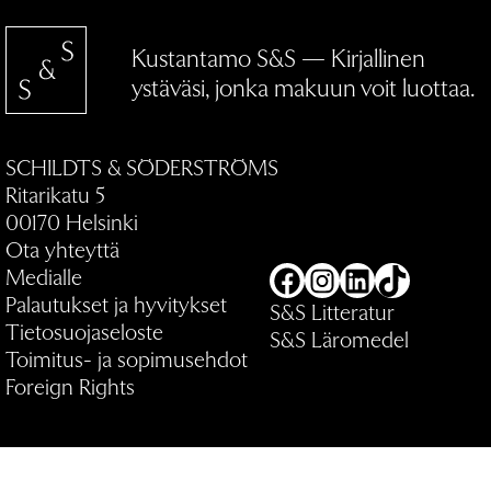
Kustantamo S&S — Kirjallinen
ystäväsi, jonka makuun voit luottaa.
SCHILDTS & SÖDERSTRÖMS
Ritarikatu 5
00170 Helsinki
Ota yhteyttä
Medialle
Facebook
Instagram
LinkedIn
TikTok
Palautukset ja hyvitykset
S&S Litteratur
Tietosuojaseloste
S&S Läromedel
Toimitus- ja sopimusehdot
Foreign Rights