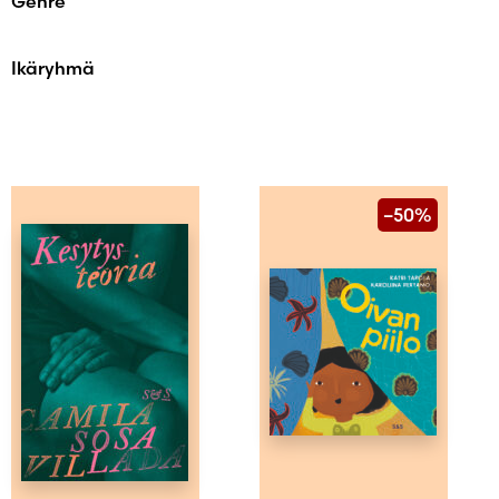
Genre
Ikäryhmä
–50%