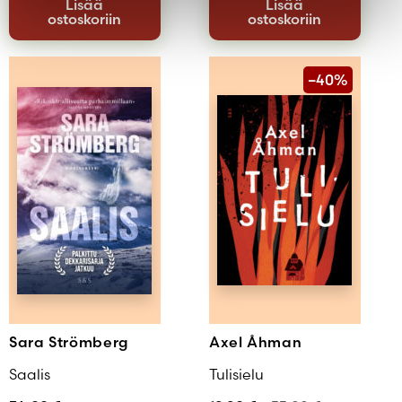
Lisää
Lisää
ostoskoriin
ostoskoriin
–40%
Sara Strömberg
Axel Åhman
Saalis
Tulisielu