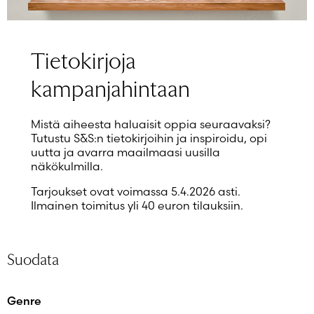
Salasana unohtunut?
Eikö sinulla ole tiliä?
Luo uusi tili
Tietokirjoja
kampanjahintaan
Mistä aiheesta haluaisit oppia seuraavaksi?
Tutustu S&S:n tietokirjoihin ja inspiroidu, opi
uutta ja avarra maailmaasi uusilla
näkökulmilla.
Tarjoukset ovat voimassa 5.4.2026 asti.
Ilmainen toimitus yli 40 euron tilauksiin.
Suodata
Genre