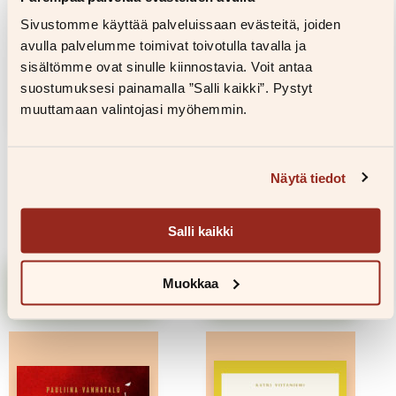
Sivustomme käyttää palveluissaan evästeitä, joiden
avulla palvelumme toimivat toivotulla tavalla ja
sisältömme ovat sinulle kiinnostavia. Voit antaa
suostumuksesi painamalla ”Salli kaikki”. Pystyt
muuttamaan valintojasi myöhemmin.
Ida Kukkapuro
Niina Kivilä
Näytä tiedot
Sisaruuksia
Seija
Salli kaikki
33,00
€
33,00
€
Lisää
Lisää
Muokkaa
ostoskoriin
ostoskoriin