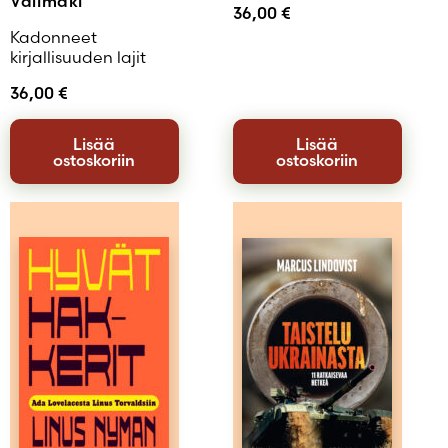
Välimäki
36,00
€
Kadonneet
kirjallisuuden lajit
36,00
€
Lisää
Lisää
ostoskoriin
ostoskoriin