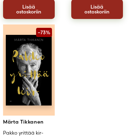
Lisää
Lisää
ostoskoriin
ostoskoriin
–73%
Märta Tikkanen
Pakko yrittää kir-