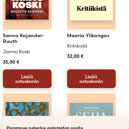
Sanna Kajander-
Maaria Ylikangas
Ruuth
Kritiikistä
Jarmo Koski
32,00
€
35,00
€
Lisää
Lisää
ostoskoriin
ostoskoriin
Parempaa palvelua evästeiden avulla