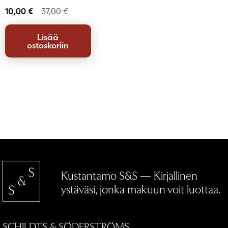
10,00
€
37,00
€
Lisää
ostoskoriin
Kustantamo S&S — Kirjallinen
ystäväsi, jonka makuun voit luottaa.
SCHILDTS & SÖDERSTRÖMS