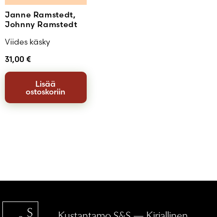
Janne Ramstedt,
Johnny Ramstedt
Viides käsky
31,00
€
Lisää
ostoskoriin
Kustantamo S&S — Kirjallinen