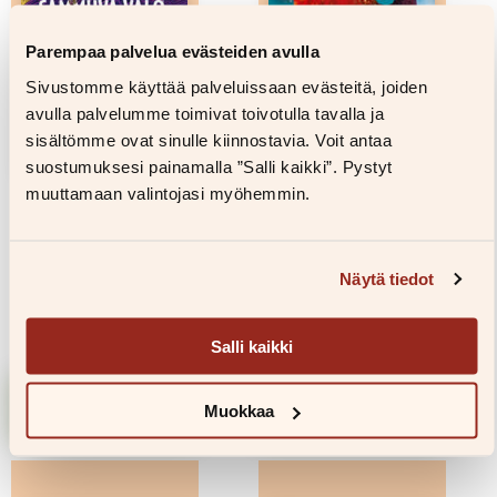
Parempaa palvelua evästeiden avulla
Sivustomme käyttää palveluissaan evästeitä, joiden
avulla palvelumme toimivat toivotulla tavalla ja
sisältömme ovat sinulle kiinnostavia. Voit antaa
suostumuksesi painamalla ”Salli kaikki”. Pystyt
muuttamaan valintojasi myöhemmin.
Miila Westin
Katherine Rundell
Sammuva valo
Mahdottomia
Näytä tiedot
olentoja
30,00
€
32,00
€
Salli kaikki
Lisää
Lisää
Muokkaa
ostoskoriin
ostoskoriin