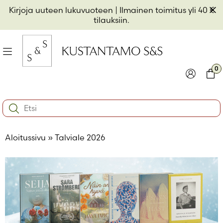
Hyppää
Pii
Kirjoja uuteen lukuvuoteen
| Ilmainen toimitus yli 40 €
sisältöön
t
tilauksiin.
il
Valikko
kon
0
io
Kirjaudu
Ostos
Search:
kon
Käyttäjätunnus tai sähköpostiosoite
*
io
Aloitussivu
»
Talviale 2026
kon
io
Salasana
*
Muista minut
Kirjaudu sisään