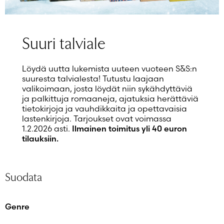
Salasana unohtunut?
Eikö sinulla ole tiliä?
Luo uusi tili
Suuri talviale
Löydä uutta lukemista uuteen vuoteen S&S:n
suuresta talvialesta! Tutustu laajaan
valikoimaan, josta löydät niin sykähdyttäviä
ja palkittuja romaaneja, ajatuksia herättäviä
tietokirjoja ja vauhdikkaita ja opettavaisia
lastenkirjoja. Tarjoukset ovat voimassa
1.2.2026 asti.
Ilmainen toimitus yli 40 euron
tilauksiin.
Suodata
Genre