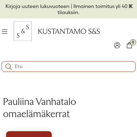
Hyppää
Pii
Kirjoja uuteen lukuvuoteen
| Ilmainen toimitus yli 40 €
sisältöön
t
tilauksiin.
il
Valikko
kon
0
io
Kirjaudu
Ostos
Search:
kon
Käyttäjätunnus tai sähköpostiosoite
*
io
kon
io
Salasana
*
Pauliina Vanhatalo
omaelämäkerrat
Muista minut
Kirjaudu sisään