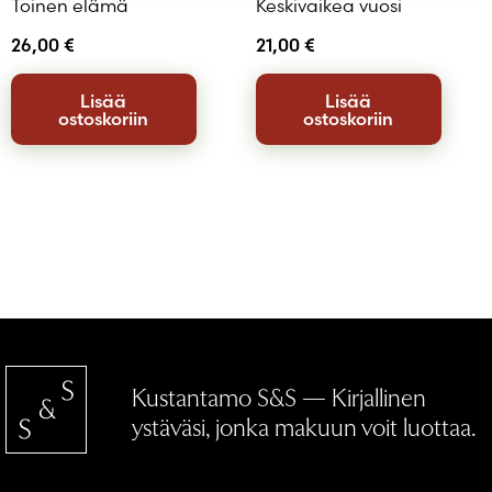
Toinen elämä
Keskivaikea vuosi
26,00
€
21,00
€
Lisää
Lisää
ostoskoriin
ostoskoriin
Kustantamo S&S — Kirjallinen
ystäväsi, jonka makuun voit luottaa.