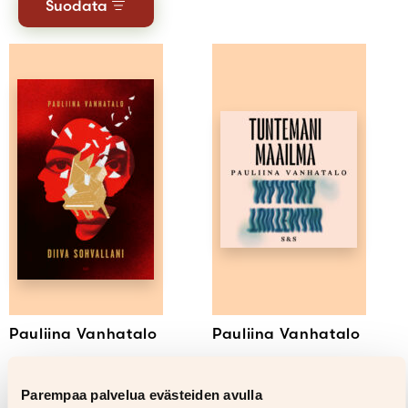
Suodata
Salasana unohtunut?
Eikö sinulla ole tiliä?
Luo uusi tili
Pauliina Vanhatalo
Pauliina Vanhatalo
Diiva sohvallani
Tuntemani maailma
Parempaa palvelua evästeiden avulla
32,00
€
27,00
€