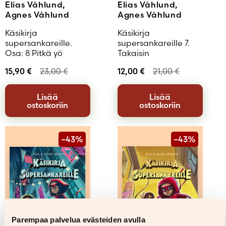
Elias Våhlund,
Elias Våhlund,
Agnes Våhlund
Agnes Våhlund
Käsikirja
Käsikirja
supersankareille.
supersankareille 7.
Osa: 8 Pitkä yö
Takaisin
15,90
€
23,00
€
12,00
€
21,00
€
Lisää
Lisää
ostoskoriin
ostoskoriin
–43%
–43%
Parempaa palvelua evästeiden avulla