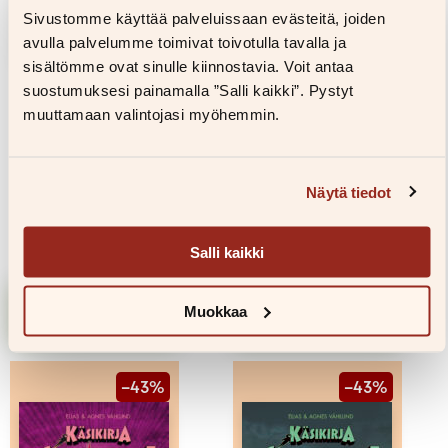
Sivustomme käyttää palveluissaan evästeitä, joiden
avulla palvelumme toimivat toivotulla tavalla ja
sisältömme ovat sinulle kiinnostavia. Voit antaa
suostumuksesi painamalla ”Salli kaikki”. Pystyt
muuttamaan valintojasi myöhemmin.
Elias Våhlund,
Elias Våhlund,
Agnes Våhlund
Agnes Våhlund
Käsikirja
Käsikirja
Näytä tiedot
supersankareille.
supersankareille.
Osa 6: Outoja aikoja
Osa 5: Kadonneet
12,00
€
21,00
€
12,00
€
21,00
€
Salli kaikki
Lisää
Lisää
Muokkaa
ostoskoriin
ostoskoriin
–43%
–43%