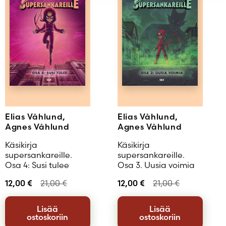
Elias Våhlund,
Elias Våhlund,
Agnes Våhlund
Agnes Våhlund
Käsikirja
Käsikirja
supersankareille.
supersankareille.
Osa 4: Susi tulee
Osa 3. Uusia voimia
12,00
€
21,00
€
12,00
€
21,00
€
Lisää
Lisää
ostoskoriin
ostoskoriin