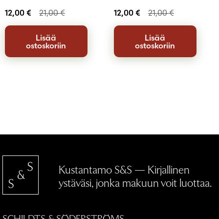
12,00
€
21,00
€
12,00
€
21,00
€
Lisää
Lisää
ostoskoriin
ostoskoriin
Kustantamo S&S — Kirjallinen
ystäväsi, jonka makuun voit luottaa.
SCHILDTS & SÖDERSTRÖMS