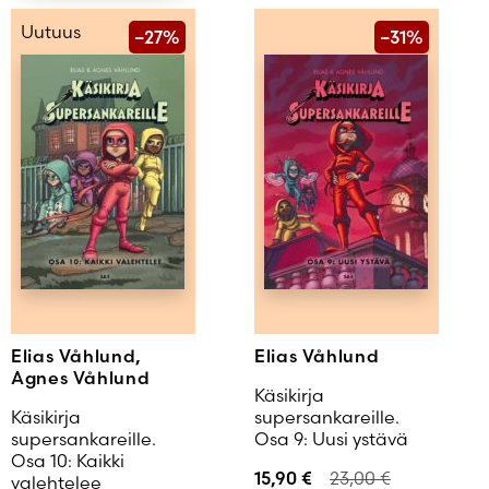
Salasana unohtunut?
Uutuus
–27%
–31%
Eikö sinulla ole tiliä?
Luo uusi tili
Elias Våhlund,
Elias Våhlund
Agnes Våhlund
Käsikirja
Käsikirja
supersankareille.
supersankareille.
Osa 9: Uusi ystävä
Osa 10: Kaikki
15,90
€
23,00
€
valehtelee