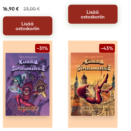
16,90
€
23,00
€
Lisää
ostoskoriin
Lisää
ostoskoriin
–31%
–43%