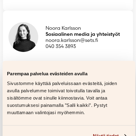
Noora Karlsson
Sosiaalinen media ja yhteistyöt
noora.karlsson@sets.fi
040 354 3893
Kuvapankki
Parempaa palvelua evästeiden avulla
Kirjailijakuvat, kirjojen kannet ja lisäkuvat löytyvät alta
Sivustomme käyttää palveluissaan evästeitä, joiden
hakutoiminnon avulla.
avulla palvelumme toimivat toivotulla tavalla ja
sisältömme ovat sinulle kiinnostavia. Voit antaa
Kirjailijakuvia saa käyttää ilman erillistä lupaa S&S:n
julkaisemia kirjoja käsittelevien artikkelien tai
suostumuksesi painamalla ”Salli kaikki”. Pystyt
ohjelmien yhteydessä. Niitä ei saa luovuttaa edelleen
muuttamaan valintojasi myöhemmin.
kolmannelle osapuolelle tai tallentaa median
arkistoihin muuta käyttöä varten. Kuvien yhteydessä
tulee mainita kuvaajan nimi ja kustantamo (©
Kuvaajan nimi / S&S). Kansia saa käyttää kaikissa
Näytä tiedot