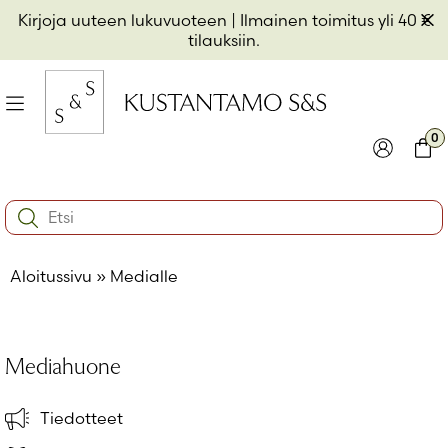
Hyppää
Pii
Kirjoja uuteen lukuvuoteen
| Ilmainen toimitus yli 40 €
sisältöön
t
tilauksiin.
il
Valikko
kon
0
io
Kirjaudu
Ostos
Search:
kon
Käyttäjätunnus tai sähköpostiosoite
*
io
Aloitussivu
»
Medialle
kon
io
Salasana
*
Mediahuone
Muista minut
Tiedotteet
Kirjaudu sisään