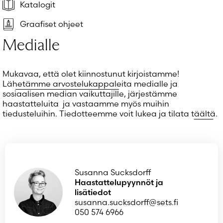
Salasana unohtunut?
Katalogit
Eikö sinulla ole tiliä?
Graafiset ohjeet
Luo uusi tili
Medialle
Mukavaa, että olet kiinnostunut kirjoistamme!
Lähetämme arvostelukappaleita
medialle ja
sosiaalisen median vaikuttajille, järjestämme
haastatteluita ja vastaamme myös muihin
tiedusteluihin. Tiedotteemme voit lukea ja tilata
täältä
.
Susanna Sucksdorff
Haastattelupyynnöt ja
lisätiedot
susanna.sucksdorff@sets.fi
050 574 6966