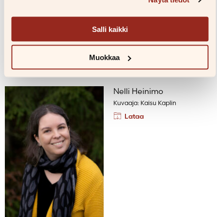
kyseistä kirjaa käsittelevissä julkaisuissa ilman erillistä
lupaa. Huomaathan että neliönmuotoiset kannet ovat
pääsääntöisesti äänikirjojen kansia.
Salli kaikki
Kannet ja kuvat haetaan tekijän tai kirjan nimellä tai
ISBN-numerolla.
Muokkaa
Nelli Heinimo
Kuvaaja: Kaisu Kaplin
Lataa